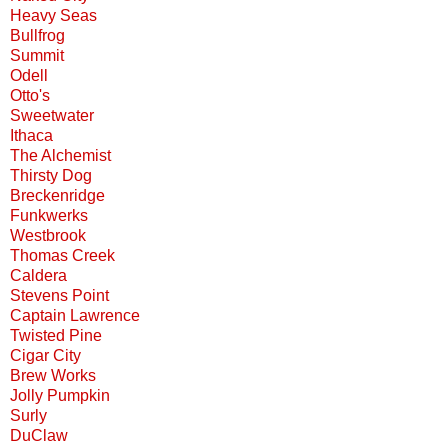
Heavy Seas
Bullfrog
Summit
Odell
Otto's
Sweetwater
Ithaca
The Alchemist
Thirsty Dog
Breckenridge
Funkwerks
Westbrook
Thomas Creek
Caldera
Stevens Point
Captain Lawrence
Twisted Pine
Cigar City
Brew Works
Jolly Pumpkin
Surly
DuClaw