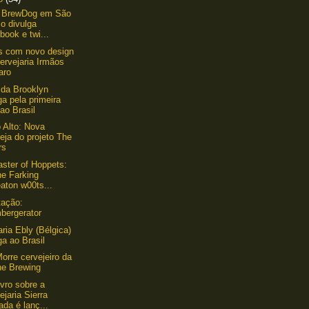
a BrewDog em São
o divulga
book e twi...
s com novo design
ervejaria Irmãos
aro
da Brooklyn
a pela primeira
ao Brasil
o Alto: Nova
eja do projeto The
rs
ster of Hoppets:
ne Farking
aton w00ts...
tação:
bergerator
aria Ebly (Bélgica)
a ao Brasil
Morre cervejeiro da
ne Brewing
ivro sobre a
ejaria Sierra
da é lanç...