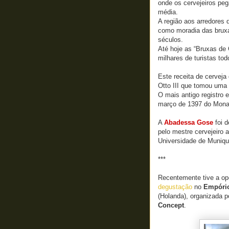
onde os cervejeiros peg
média.
A região aos arredores 
como moradia das bruxas
séculos.
Até hoje as “Bruxas de 
milhares de turistas to
Este receita de cerveja
Otto III que tomou uma 
O mais antigo registro 
março de 1397 do Monas
A
Abadessa Gose
foi d
pelo mestre cervejeiro 
Universidade de Muniq
***
Recentemente tive a op
degustação
no
Empório
(Holanda), organizada p
Concept
.