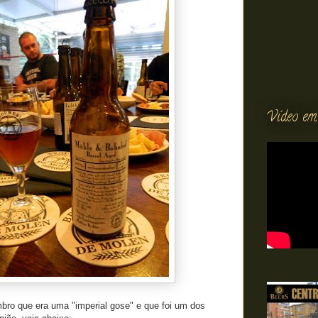
Vídeo em
bro que era uma "imperial gose" e que foi um dos