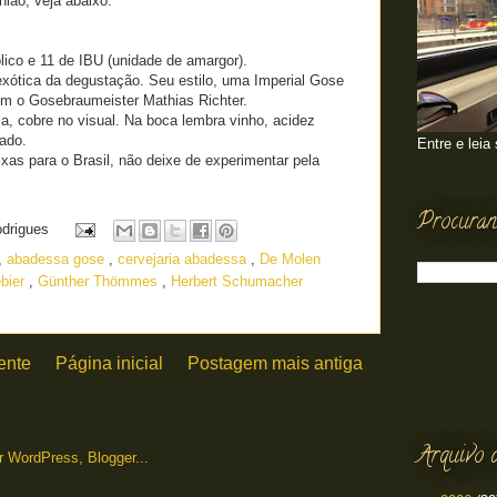
ião, veja abaixo:
ico e 11 de IBU (unidade de amargor).
xótica da degustação. Seu estilo, uma Imperial Gose
om o Gosebraumeister Mathias Richter.
, cobre no visual. Na boca lembra vinho, acidez
gado.
Entre e leia
as para o Brasil, não deixe de experimentar pela
Procuran
odrigues
,
abadessa gose
,
cervejaria abadessa
,
De Molen
bier
,
Günther Thömmes
,
Herbert Schumacher
ente
Página inicial
Postagem mais antiga
Arquivo 