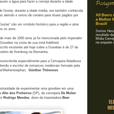
avam a água para fazer a cerveja durante a idade
Postagem
de Goslar, durante a idade média, era também conhecida
All Beers 
 alemãs e serviu de cenário para rituais pagãos por
a Melhor M
Brasil!
Goslar” são um símbolo histórico para a região e atrai
dos os anos.
Somos Hexa!
resultado da
 de mais de 1000 anos já foi mencionada pelo imperador
Mídia Cervej
na enquete o
Gosebier na visita de sua irmã Adelheid.
escrito existente até hoje sobre a Gosebier é de 27 de
tério de Ilsenburg na Alemanha.
esenvolvida especialmente para a Cervejaria Abadessa
alemão e escritor de romances medievais formado pela
ue/Weihenstephan,
Günther Thömmes
.
ortunidade de experimentar uma gosebier em uma
 Alto dos Pinheiros
(SP), da cervejaria
De Molen
or
Rodrigo Mendes
, dono da importadora
Beer