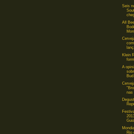
Seis n
Sou
che
All Be
Bod
Mont
Cerveja
com
lanç
Klein 
for
A opin
sobr
Bud.
Cervej
"Br
nas 
Degust
Rep
Festiv
201
Guia
Mondia
Rio 