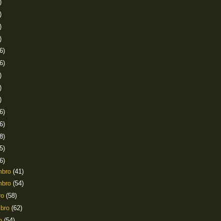
)
)
)
)
6)
6)
)
)
)
6)
6)
8)
5)
6)
mbro
(41)
mbro
(54)
ro
(58)
mbro
(62)
to
(54)