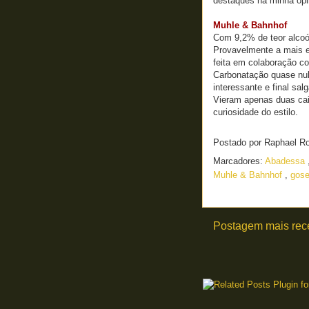
destaques na minha opin
Muhle & Bahnhof
Com 9,2% de teor alcoól
Provavelmente a mais e
feita em colaboração c
Carbonatação quase nula
interessante e final sal
Vieram apenas duas caix
curiosidade do estilo.
Postado por
Raphael R
Marcadores:
Abadessa
Muhle & Bahnhof
,
gose
Postagem mais rec