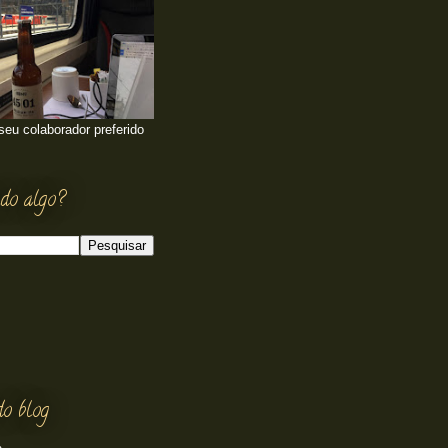
 seu colaborador preferido
do algo?
do blog