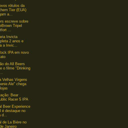
ovos rótulos da
thern Tier (EUA)
gam a...
ers escreve sobre
eBrown Tripel
fort ...
ria Invicta
pleta 2 anos e
a a Invic...
Rock IPA em novo
mato
ião do All Beers
e o filme "Drinking
..
a Velhas Virgens
ownie Ale" chega
lojas
ação: Bear
ublic Racer 5 IPA
al Beer Experience
3 é destaque no
 d...
l de La Bière no
de Janeiro