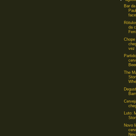
Bar d
Paul
face
Rótulo
da c
Ferr
Chope 
cheg
vez 
Partid
cerv
Bee
The Ma
Sto
Whe
Degus
Bam
Cervej
cheg
Luto: 
Sto
Novo l
cerv
Neva