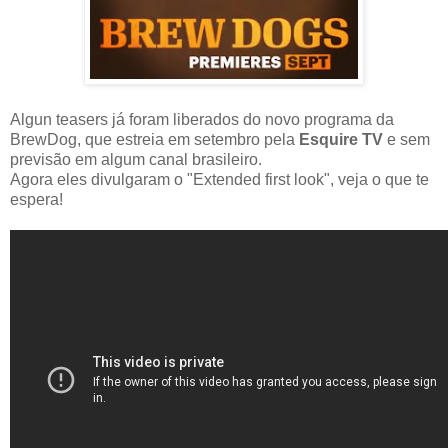
Algun teasers já foram liberados do novo programa da
BrewDog, que estreia em setembro pela
Esquire TV
e sem
previsão em algum canal brasileiro.
Agora eles divulgaram o "Extended first look", veja o que te
espera!