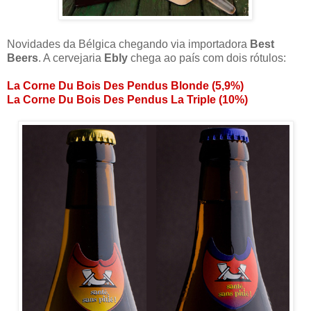
Novidades da Bélgica chegando via importadora
Best
Beers
. A cervejaria
Ebly
chega ao país com dois rótulos:
La Corne Du Bois Des Pendus Blonde (5,9%)
La Corne Du Bois Des Pendus La Triple
(10%)