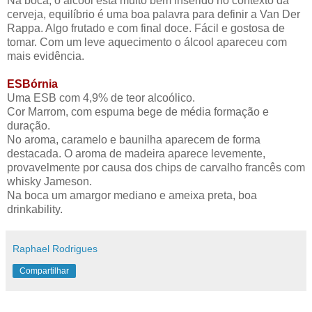
Na boca, o álcool está muito bem inserido no contexto da
cerveja, equilíbrio é uma boa palavra para definir a Van Der
Rappa. Algo frutado e com final doce. Fácil e gostosa de
tomar. Com um leve aquecimento o álcool apareceu com
mais evidência.
ESBórnia
Uma ESB com 4,9% de teor alcoólico.
Cor Marrom, com espuma bege de média formação e
duração.
No aroma, caramelo e baunilha aparecem de forma
destacada. O aroma de madeira aparece levemente,
provavelmente por causa dos chips de carvalho francês com
whisky Jameson.
Na boca um amargor mediano e ameixa preta, boa
drinkability.
Raphael Rodrigues
Compartilhar