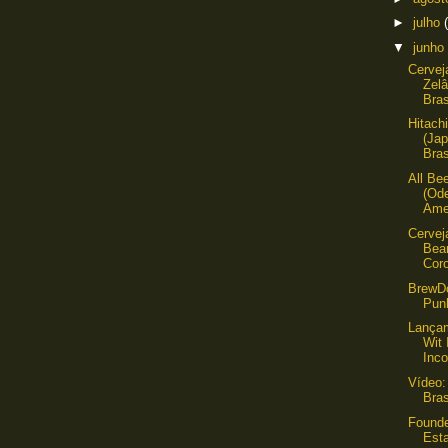
►
julho
▼
junho
Cervej
Zelâ
Bras
Hitach
(Ja
Bras
All Be
(Ode
Amer
Cervej
Bear
Coro
BrewDo
Punk
Lança
Wit 
Inco
Vídeo:
Bras
Founde
Est