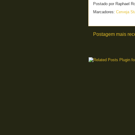
Postado por
Raphael R
Marcadores:
Cerveja S
Postagem mais rec