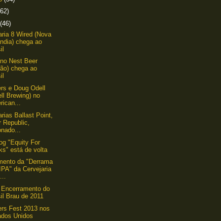
(62)
(46)
aria 8 Wired (Nova
ndia) chega ao
il
ino Nest Beer
pão) chega ao
il
ers e Doug Odell
ll Brewing) no
ican...
arias Ballast Point,
 Republic,
nado...
g "Equity For
s" está de volta
mento da "Derrama
IPA" da Cervejaria
...
 Encerramento do
il Brau de 2011
rs Fest 2013 nos
ados Unidos