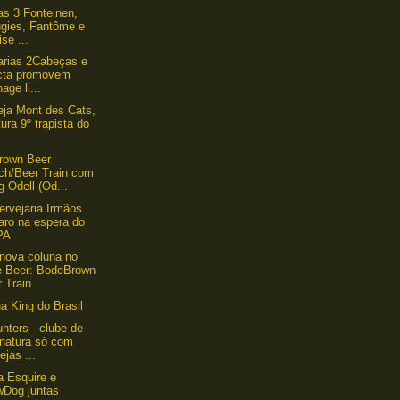
as 3 Fonteinen,
ugies, Fantôme e
ise ...
arias 2Cabeças e
icta promovem
age li...
eja Mont des Cats,
tura 9º trapista do
rown Beer
ch/Beer Train com
 Odell (Od...
ervejaria Irmãos
aro na espera do
PA
nova coluna no
e Beer: BodeBrown
 Train
ha King do Brasil
nters - clube de
inatura só com
ejas ...
a Esquire e
wDog juntas