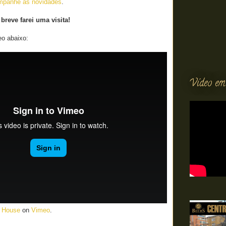
mpanhe as novidades
.
reve farei uma visita!
eo abaixo:
Vídeo em
 House
on
Vimeo
.