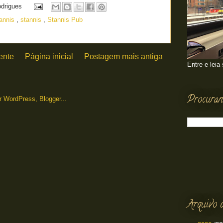
odrigues
tannis
,
stannis
,
Stannis Pub
ente
Página inicial
Postagem mais antiga
Entre e leia
Procuran
Arquivo 