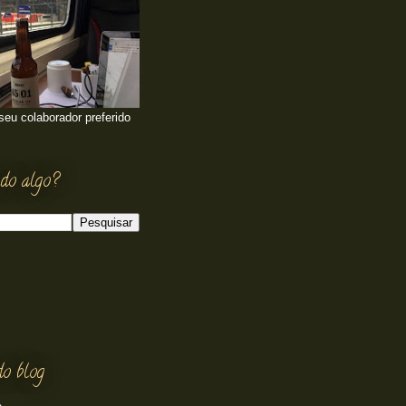
 seu colaborador preferido
do algo?
do blog