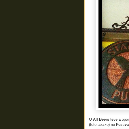
O
All Beers
teve a opor
(foto abaixo) no
Festiva