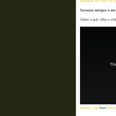
facebook do Pub e aco
Sucesso amigos e em b
Sobre o pub, olhe o víd
Stannis Pub
from
Black