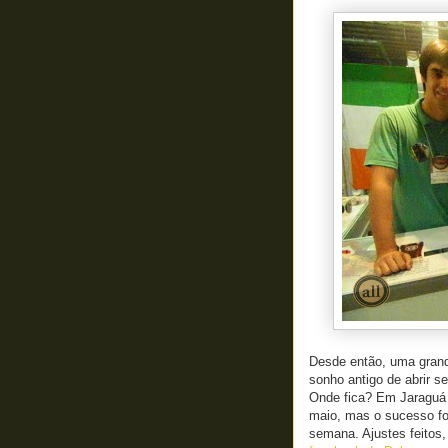
Desde então, uma grand
sonho antigo de abrir se
Onde fica? Em Jaraguá 
maio, mas o sucesso foi
semana. Ajustes feitos,