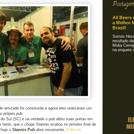
Postagem
All Beers 
a Melhor M
Brasil!
Somos Hexa!
resultado da
Mídia Cervej
na enquete o
e amizade foi construída e agora eles realizaram um
u próprio pub.
do Sul (SC) e na verdade o pub abriu suas portas em
 tanto, que o chope Stannis acabou no prmeiro final de
 hoje o
Stannis Pub
abre novamente.
Entre no