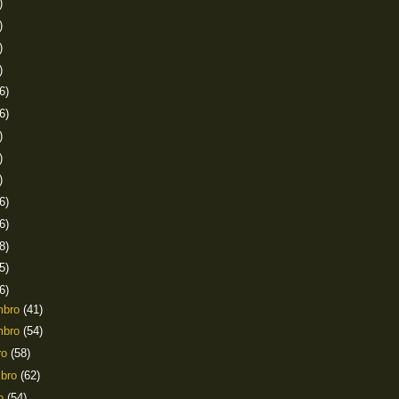
)
)
)
)
6)
6)
)
)
)
6)
6)
8)
5)
6)
mbro
(41)
mbro
(54)
ro
(58)
mbro
(62)
to
(54)