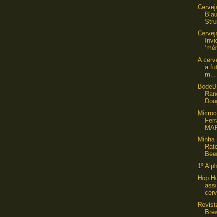
Cervej
Bla
Stru
Cervej
Inv
‘mén
A cerv
a fu
m...
BodeB
Ran
Doug
Microc
Ferr
MA
Minha 
Rat
Beer
1º Alp
Hop Hu
ass
cerv
Revist
Bre