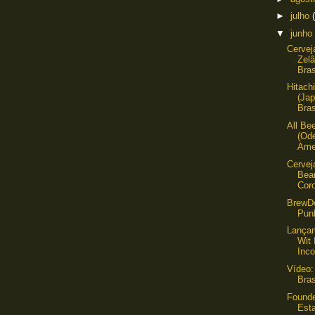
►
julho
▼
junho
Cervej
Zelâ
Bras
Hitach
(Ja
Bras
All Be
(Ode
Amer
Cervej
Bear
Coro
BrewDo
Punk
Lança
Wit 
Inco
Vídeo:
Bras
Founde
Est