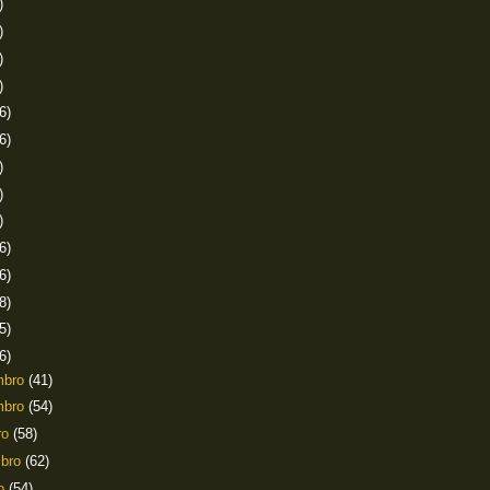
)
)
)
)
6)
6)
)
)
)
6)
6)
8)
5)
6)
mbro
(41)
mbro
(54)
ro
(58)
mbro
(62)
to
(54)