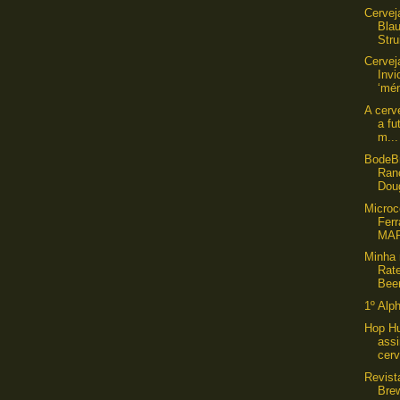
Cervej
Bla
Stru
Cervej
Inv
‘mén
A cerv
a fu
m...
BodeB
Ran
Doug
Microc
Ferr
MA
Minha 
Rat
Beer
1º Alp
Hop Hu
ass
cerv
Revist
Bre