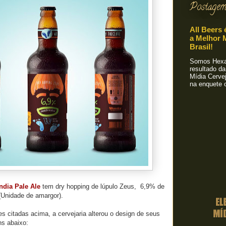
Postagem
All Beers 
a Melhor M
Brasil!
Somos Hexa!
resultado da
Mídia Cervej
na enquete o
ndia Pale Ale
tem dry hopping de lúpulo Zeus, 6,9% de
 (Unidade de amargor).
 citadas acima, a cervejaria alterou o design de seus
ns abaixo: