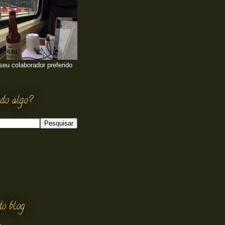
 seu colaborador preferido
do algo?
do blog