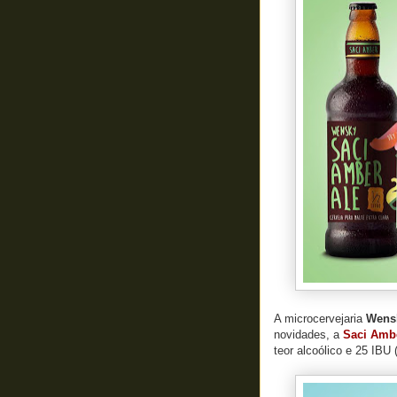
A microcervejaria
Wens
novidades, a
Saci Amb
teor alcoólico e 25 IBU