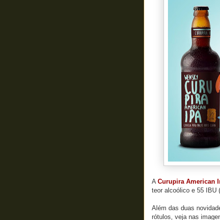
A
Curupira American I
teor alcoólico e 55 IBU
Além das duas novidades
rótulos, veja nas image