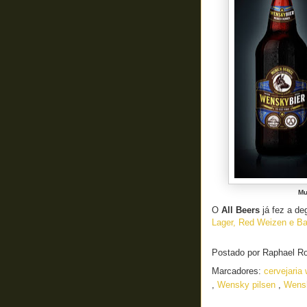
Mu
O
All Beers
já fez a de
Lager, Red Weizen e Bal
Postado por
Raphael R
Marcadores:
cervejari
,
Wensky pilsen
,
Wensk