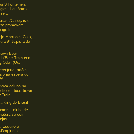
as 3 Fonteinen,
ugies, Fantôme e
ise ...
arias 2Cabeças e
icta promovem
age li...
eja Mont des Cats,
tura 9º trapista do
rown Beer
ch/Beer Train com
 Odell (Od...
ervejaria Irmãos
aro na espera do
PA
nova coluna no
e Beer: BodeBrown
 Train
ha King do Brasil
nters - clube de
inatura só com
ejas ...
a Esquire e
wDog juntas