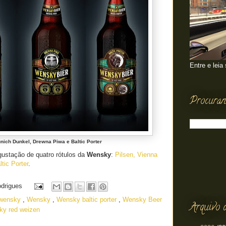
Entre e leia
Procuran
nich Dunkel, Drewna Piwa e Baltic Porter
gustação de quatro rótulos da
Wensky
:
Pilsen, Vienna
tic Porter
.
odrigues
a wensky
,
Wensky
,
Wensky baltic porter
,
Wensky Beer
Arquivo 
y red weizen