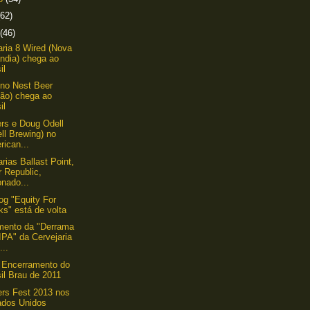
(62)
(46)
aria 8 Wired (Nova
ndia) chega ao
il
ino Nest Beer
pão) chega ao
il
ers e Doug Odell
ll Brewing) no
ican...
arias Ballast Point,
 Republic,
nado...
g "Equity For
s" está de volta
mento da "Derrama
IPA" da Cervejaria
...
 Encerramento do
il Brau de 2011
rs Fest 2013 nos
ados Unidos