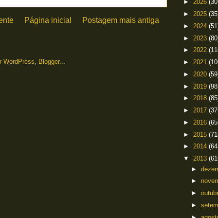
►
2026
(30
►
2025
(35
ente
Página inicial
Postagem mais antiga
►
2024
(51
►
2023
(80
►
2022
(11
►
2021
(10
►
2020
(59
►
2019
(98
►
2018
(85
►
2017
(37
►
2016
(65
►
2015
(71
►
2014
(64
▼
2013
(61
►
deze
►
nove
►
outub
►
sete
►
agos