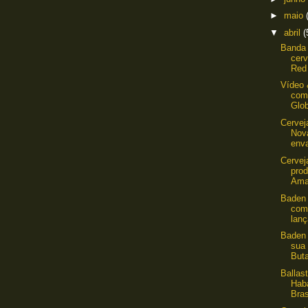
►
maio
▼
abril
(
Banda 
cerv
Red 
Vídeo 
com
Glob
Cervej
Nov
enva
Cervej
pro
Ama
Baden 
como
lan
Baden 
sua
Buta
Ballas
Hab
Bras