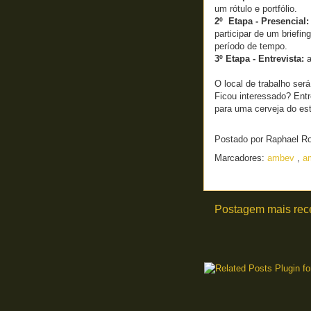
um rótulo e portfólio.
2º Etapa - Presencial:
participar de um briefi
período de tempo.
3º Etapa - Entrevista:
a
O local de trabalho ser
Ficou interessado? Entr
para uma cerveja do est
Postado por
Raphael R
Marcadores:
ambev
,
a
Postagem mais rec