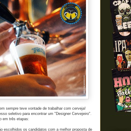
m sempre teve vontade de trabalhar com cerveja!
so seletivo para encontrar um "Designer Cervejeiro".
o em três etapas:
ão escolhidos os candidatos com a melhor proposta de