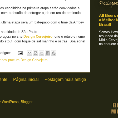
Postagem
os escolhidos na primeira etapa serão convidados a
ng com o desafio de entregar o job em um determinado
All Beers 
a Melhor M
 última etapa será um bate-papo com o time da Ambev
Brasil!
á na cidade de São Paulo.
Somos Hexa!
resultado da
e agora no site
Design Cervejeiro
, crie o rótulo e nome
Mídia Cervej
ilo stout, com toque de sal marinho e ostras. Boa sorte!
na enquete o
odrigues
mbev procura Design Cervejeiro
ente
Página inicial
Postagem mais antiga