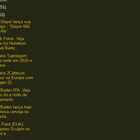
(51)
53)
Slayer lança sua
eja - “Slayer 666
Ale”
& Fotos: Veja
o foi Heineken
al Barte...
aria Tupiniquim:
a sede em 2016 e
se ...
aria 2Cabeças
duz na Europa com
ger (D...
Baden IPA: Veja
 foi a noite de
çamento
Baden lança hoje
 nova cerveja no
nta...
t Point (EUA):
anero Sculpin no
il e ...