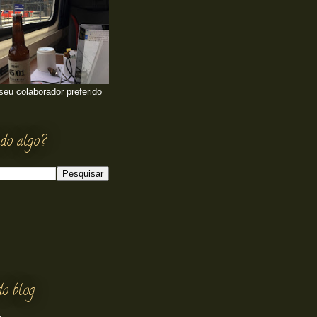
 seu colaborador preferido
do algo?
do blog