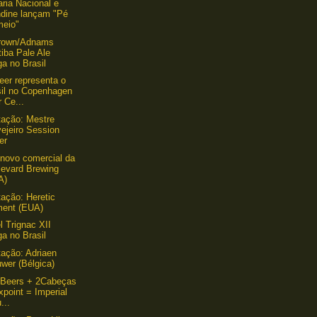
aria Nacional e
ndine lançam "Pé
meio"
rown/Adnams
tiba Pale Ale
a no Brasil
er representa o
sil no Copenhagen
 Ce...
ação: Mestre
ejeiro Session
er
 novo comercial da
levard Brewing
A)
ação: Heretic
ment (EUA)
l Trignac XII
a no Brasil
ação: Adriaen
wer (Bélgica)
 Beers + 2Cabeças
xpoint = Imperial
...