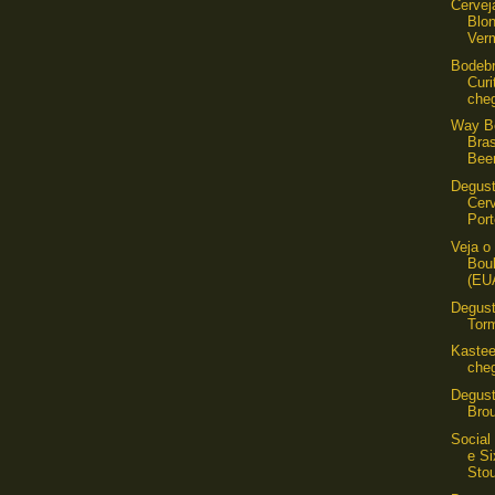
Cervej
Blo
Ver
Bodeb
Curi
cheg
Way Be
Bra
Beer
Degust
Cerv
Port
Veja o
Bou
(EU
Degust
Tor
Kastee
cheg
Degust
Brou
Social
e Si
Stou