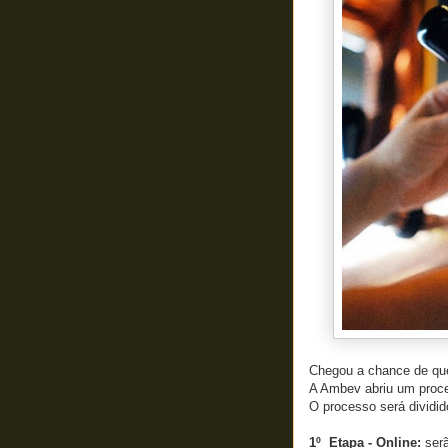
Chegou a chance de que
A Ambev abriu um proces
O processo será dividid
1º Etapa - Online:
ser