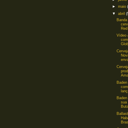
►
maio
▼
abril
(
Banda 
cerv
Red 
Vídeo 
com
Glob
Cervej
Nov
enva
Cervej
pro
Ama
Baden 
como
lan
Baden 
sua
Buta
Ballas
Hab
Bras