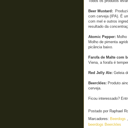
Todos os produtos leva
Beer Mustard:
Produzid
com cerveja (IPA). É u
com mel e outros ingre
resultado da concentraç
Atomic Pepper:
Molho 
Molho de pimenta agrido
picância baixo.
Farofa de Malte com b
Viena, a forafa é tempe
Red Jelly Ale:
Geleia d
Beerckles:
Produto aind
cerveja.
Ficou interessado? Ent
Postado por
Raphael R
Marcadores:
Beerdogs
beerdogs Beerckles