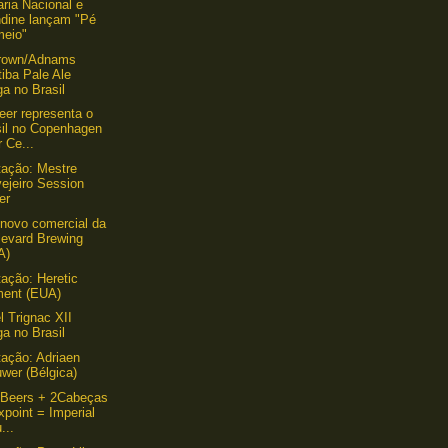
aria Nacional e
ndine lançam "Pé
meio"
rown/Adnams
tiba Pale Ale
a no Brasil
er representa o
sil no Copenhagen
 Ce...
ação: Mestre
ejeiro Session
er
 novo comercial da
levard Brewing
A)
ação: Heretic
ment (EUA)
l Trignac XII
a no Brasil
ação: Adriaen
wer (Bélgica)
 Beers + 2Cabeças
xpoint = Imperial
...