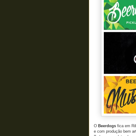
O
Beerdogs
fica em Ri
e com produção bem art