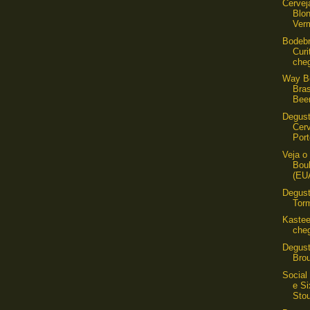
Cervej
Blo
Ver
Bodeb
Curi
cheg
Way Be
Bra
Beer
Degust
Cerv
Port
Veja o
Bou
(EU
Degust
Tor
Kastee
cheg
Degust
Brou
Social
e Si
Stou