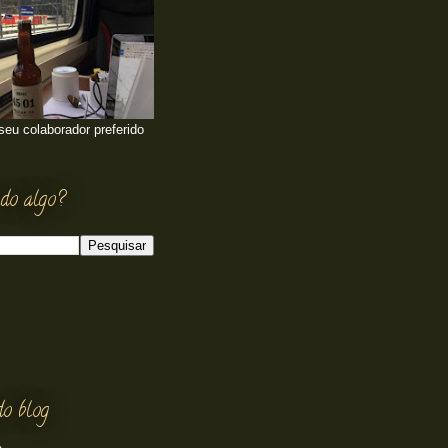
 seu colaborador preferido
do algo?
do blog