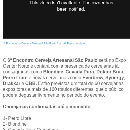
4º Encontro da Cerveja Artesanal São Paulo
from
All Beers
on
Vimeo
.
O
6º Encontro Cerveja Artesanal São Paulo
será no Expo
Center Norte e contará com a presença de cervejarias já
consagradas como
Blondine, Cevada Pura, Doktor Brau,
Perro Libre
e novas cervejarias como
Everbrew, Synergy,
Drakkar
e
CBB
. Estão previstos um total de 60 cervejarias
expositoras e mais de 160 rótulos diferentes, que o público
poderá degustar livremente no período do evento.
Cervejarias confirmadas até o momento:
1- Perro Libre
2- Blondine
3- Cevada Pura Cervejaria