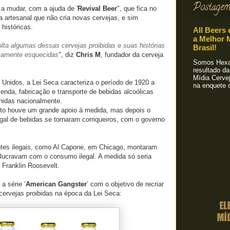
Postagem
 a mudar, com a ajuda de '
Revival Beer
", que fica no
a artesanal que não cria novas cervejas, e sim
 históricas.
All Beers 
a Melhor M
lta algumas dessas cervejas proibidas e suas histórias
Brasil!
tamente esquecidas
", diz
Chris M
, fundador da cerveja
Somos Hexa!
resultado da
Mídia Cervej
 Unidos, a Lei Seca caracteriza o período de 1920 a
na enquete o
venda, fabricação e transporte de bebidas alcoólicas
nidas nacionalmente.
o houve um grande apoio à medida, mas depois o
gal de bebidas se tornaram corriqueiros, com o governo
ntes ilegais, como Al Capone, em Chicago, montaram
ucravam com o consumo ilegal. A medida só seria
 Franklin Roosevelt.
 a série ‘
American Gangster
’ com o objetivo de recriar
cervejas proibidas na época da Lei Seca: