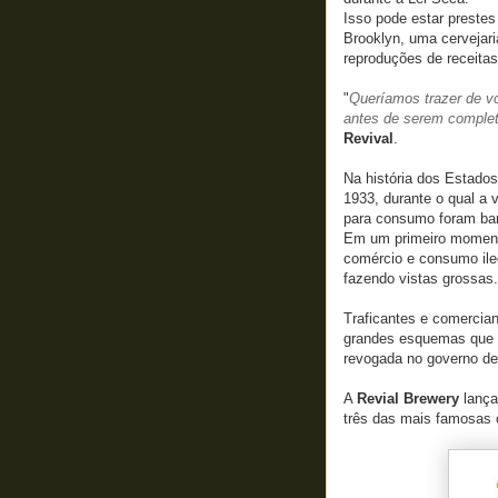
Isso pode estar prestes
Brooklyn, uma cervejari
reproduções de receitas
"
Queríamos trazer de vo
antes de serem comple
Revival
.
Na história dos Estados
1933, durante o qual a 
para consumo foram ba
Em um primeiro moment
comércio e consumo ile
fazendo vistas grossas.
Traficantes e comercia
grandes esquemas que l
revogada no governo de
A
Revial Brewery
lança
três das mais famosas 