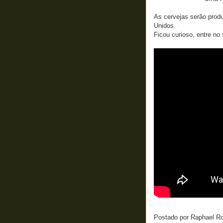
As cervejas serão prod
Unidos.
Ficou curioso, entre no 
Postado por
Raphael R