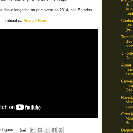
Marco
Bra
Augu
uzidas e lançadas na primavera de 2014, nos Estados
rótul
site oficial da
Revival Beer
.
Conheç
Les
(Fra
Tarant
Bee
parc
3 Font
Doe
Anner 
mai
cerv
Cervej
ser
São
Revist
Min
sobr
Cervej
Mon
Bras
odrigues
Degust