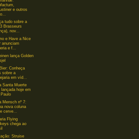
mannæ:
ufactum,
stiner e outros
o...
a tudo sobre a
 3 Brasseurs
nça), nov...
ino e Have a Nice
r anunciam
eria e f...
einen lança Golden
sjel
Bier: Conheça
s sobre a
ejaria em víd...
a Santa Muerte
á lançada hoje em
 Paulo
a Mensch nº 7:
ha nova coluna
e cerve...
aria Flying
keys chega ao
il
ação: Struise