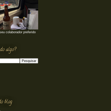
 seu colaborador preferido
do algo?
do blog