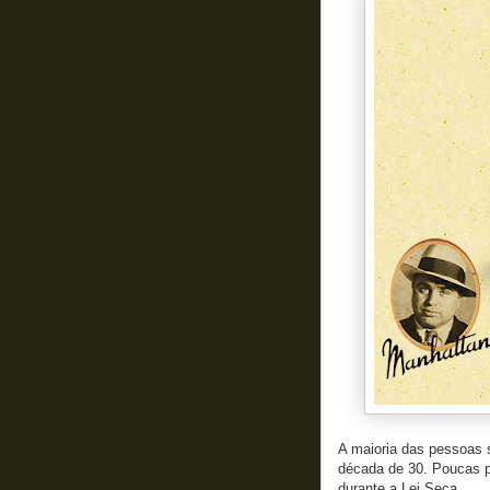
A maioria das pessoas
década de 30. Poucas p
durante a Lei Seca.