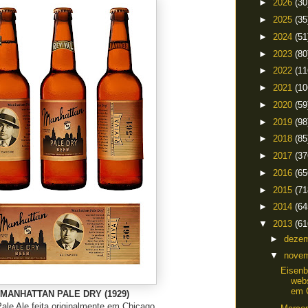
►
2026
(30
►
2025
(35
►
2024
(51
►
2023
(80
►
2022
(11
►
2021
(10
►
2020
(59
►
2019
(98
►
2018
(85
►
2017
(37
►
2016
(65
►
2015
(71
►
2014
(64
▼
2013
(61
►
deze
▼
nove
Eisenb
webs
em 
MANHATTAN PALE DRY (1929)
le Ale feita originalmente em Chicago