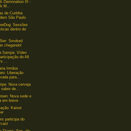
k Damnnation III -
k M...
as de Curitiba
adem São Paulo
rewDog: Sessões
ticas dentro do
Bier: Smoked
ter chegando!
a Sampa: Vídeo
articipação do All
s ...
aria Irmãos
aro: Liberação
vada para...
ripe: Nova cerveja
sabor de...
rown: Nova sede e
ta em breve
ação: Kaiser
ler
rs participa do
rcast
a Titanic: Sim, ela