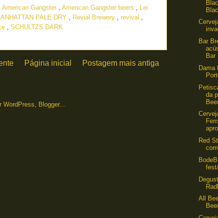
Blac
,
American Gangster
,
American Gangster beers
,
Lei
Blac
ANHATTAN PALE DRY
,
Revial Brewery
,
revival
,
Cervej
ace
,
SCHULTZS DARK
inv
Bar B
acús
Bar
ente
Página inicial
Postagem mais antiga
Dama 
Por
Petisc
da p
Beer
Cervej
Ferr
apro
Red St
com 
BodeB
fes
Degust
Rad
All Bee
Bee
Cervej