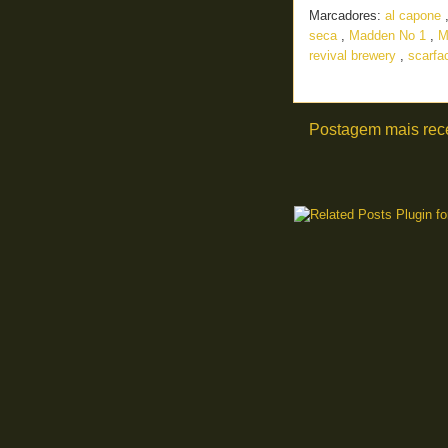
Marcadores:
al capone
seca
,
Madden No 1
,
M
revival brewery
,
scarf
Postagem mais rec