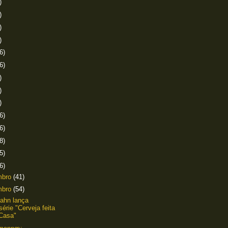
)
)
)
)
6)
6)
)
)
)
6)
6)
8)
5)
6)
mbro
(41)
mbro
(54)
ahn lança
érie "Cerveja feita
Casa"