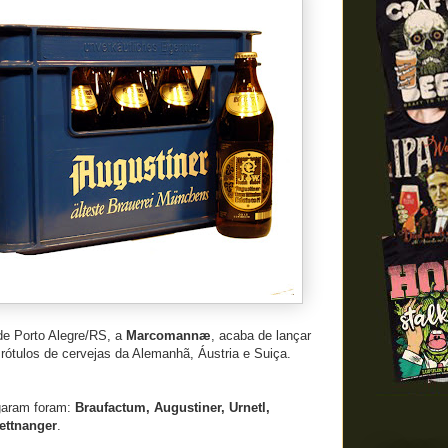
e Porto Alegre/RS, a
Marcomannæ
, acaba de lançar
rótulos de cervejas da Alemanhã, Áustria e Suiça.
garam foram:
Braufactum, Augustiner, Urnetl,
ettnanger
.