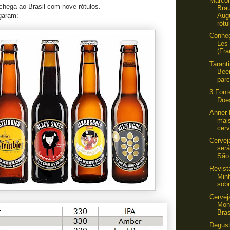
Marco
chega ao Brasil com nove rótulos.
Bra
Augu
garam:
rótul
Conheç
Les
(Fra
Tarant
Bee
parc
3 Font
Doe
Anner 
mai
cerv
Cervej
ser
São
Revist
Min
sobr
Cervej
Mon
Bras
Degust