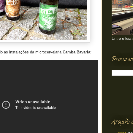
Entre e leia
o as instalações da microcervejaria
Camba Bavaria:
Procuran
Arquivo 