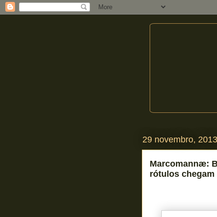
29 novembro, 201
Marcomannæ: Br
rótulos chegam 