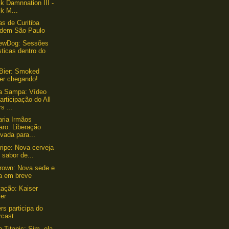
k Damnnation III -
k M...
as de Curitiba
adem São Paulo
rewDog: Sessões
ticas dentro do
Bier: Smoked
ter chegando!
a Sampa: Vídeo
articipação do All
s ...
aria Irmãos
aro: Liberação
vada para...
ripe: Nova cerveja
sabor de...
rown: Nova sede e
ta em breve
ação: Kaiser
ler
rs participa do
rcast
a Titanic: Sim, ela