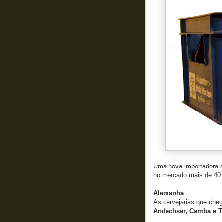
Uma nova importadora d
no mercado mais de 40 
Alemanha
As cervejarias que che
Andechser, Camba e T