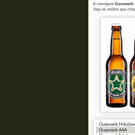
A cervejaria
Gusswerk
Veja os estilos que che