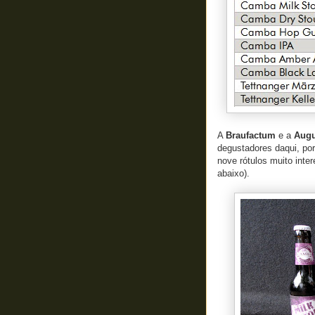
A
Braufactum
e a
Augu
degustadores daqui, por
nove rótulos muito int
abaixo).