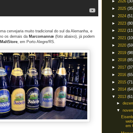
►
2026
(30
►
2025
(35
►
2024
(51
►
2023
(80
►
2022
(11
a cervejaria muito tradicional do sul da Alemanha, e
omo os demais da
Marcomannæ
(foto abaixo), já podem
►
2021
(10
MaltStore
, em Porto Alegre/RS.
►
2020
(59
►
2019
(98
►
2018
(85
►
2017
(37
►
2016
(65
►
2015
(71
►
2014
(64
▼
2013
(61
►
deze
▼
nove
Eisenb
webs
em 