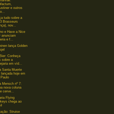
mannæ:
ufactum,
stiner e outros
o...
a tudo sobre a
 3 Brasseurs
nça), nov...
ino e Have a Nice
r anunciam
eria e f...
einen lança Golden
sjel
Bier: Conheça
s sobre a
ejaria em víd...
a Santa Muerte
á lançada hoje em
 Paulo
a Mensch nº 7:
ha nova coluna
e cerve...
aria Flying
keys chega ao
il
ação: Struise