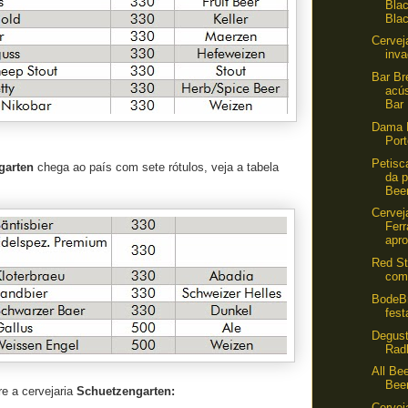
Blac
Blac
Cervej
inv
Bar B
acús
Bar
Dama 
Por
Petisc
garten
chega ao país com sete rótulos, veja a tabela
da p
Beer
Cervej
Ferr
apro
Red St
com 
BodeB
fes
Degust
Rad
All Bee
Bee
e a cervejaria
Schuetzengarten:
Cervej