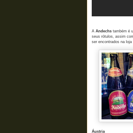
A
Andechs
também é um
seus rótulos, assim c
ser encontrados na loja
Áustria