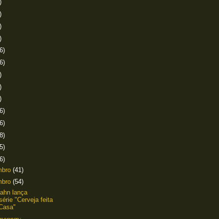
)
)
)
)
6)
6)
)
)
)
6)
6)
8)
5)
6)
mbro
(41)
mbro
(54)
ahn lança
érie "Cerveja feita
Casa"