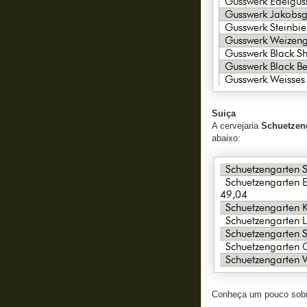
Suiça
A cervejaria
Schuetzen
abaixo:
Conheça um pouco sobr