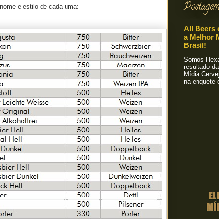
Postagem
 nome e estilo de cada uma:
All Beers 
a Melhor M
Brasil!
Somos Hexa!
resultado da
Mídia Cervej
na enquete o