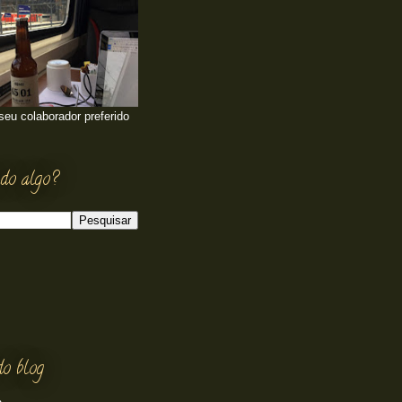
 seu colaborador preferido
do algo?
do blog