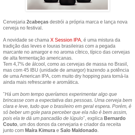
Cervejaria
2cabeças
destrói a própria marca e lança nova
cerveja no festival.
A novidade se chama
X Session IPA
,
é uma mistura da
tradição das leves e louras brasileiras com a pegada
marcante no amargor e no aroma cítrico, típico das cervejas
de alta fermentação americanas.
Tem 4,7% de álcool, como as cervejas de massa no Brasil,
mas com 45 IBU (unidade de amargor) trazendo a potência
de uma American IPA, com muito dry hopping para torná-la
ainda mais refrescante e aromática.
"
Há um bom tempo queríamos experimentar algo que
brincasse com a expectativa das pessoas. Uma cerveja bem
clara e leve, tudo que o brasileiro em geral espera. Porém, é
só beber um gole para perceber que ela não é bem assim,
pois ela te dá um pancadão de lúpulo
", explica
Bernardo
Couto
, um dos donos da cervejaria e criador da receita
junto com
Maíra Kimura
e
Salo Maldonado
.