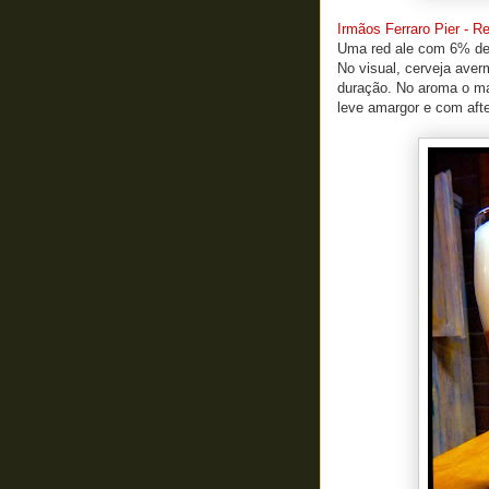
Irmãos Ferraro Pier - R
Uma red ale com 6% de 
No visual, cerveja ave
duração. No aroma o mal
leve amargor e com aft