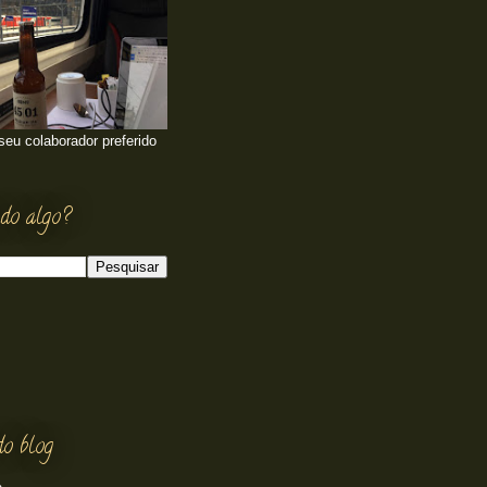
 seu colaborador preferido
do algo?
do blog