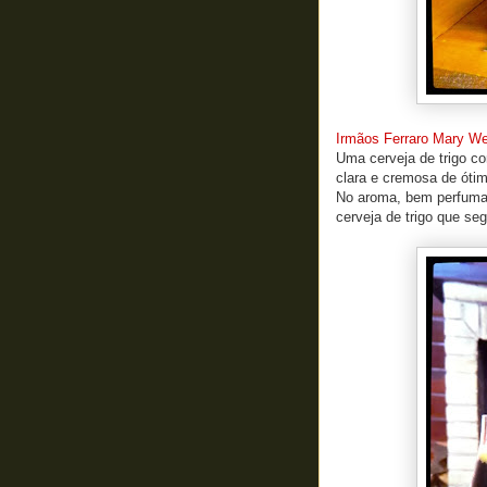
Irmãos Ferraro Mary We
Uma cerveja de trigo c
clara e cremosa de óti
No aroma, bem perfumad
cerveja de trigo que seg