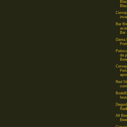
Blac
Blac
Cervej
inv
Bar B
acús
Bar
Dama 
Por
Petisc
da p
Beer
Cervej
Ferr
apro
Red St
com 
BodeB
fes
Degust
Rad
All Bee
Bee
Cervej