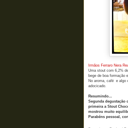
Irmãos Ferraro Nera Rea
Uma stout com 6,2% de 
bege de boa formação e
No aroma, café e algo c
adocicado.
Resumindo...
Segunda degustação qu
primeira a Stout Choc
mostrou muito equilibr
Parabéns pessoal, co