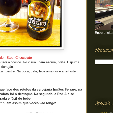
Entre e leia
Procuran
le - Stout Choccolato
teor alcoólico. No visual, bem escura, preta. Espuma
 duração.
ampestre. Na boca, café, leve amargor e aftertaste
e faço dos rótulos da cervejaria Irmãos Ferraro, na
colato foi o destaque. Na segunda, a Red Ale se
ada e fácil de beber.
Arquivo 
ntinuem assim que vocês vão longe!