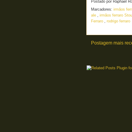
Postado por
Raphael R
Marcadores:
irmãos fer
ale
,
irmãos ferraro Sto
Ferraro
,
rodrigo ferraro
Postagem mais rec