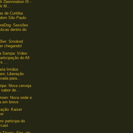
k Damnnation III -
k M...
as de Curitiba
adem São Paulo
rewDog: Sessões
ticas dentro do
Bier: Smoked
ter chegando!
a Sampa: Vídeo
articipação do All
s ...
aria Irmãos
aro: Liberação
vada para...
ripe: Nova cerveja
sabor de...
rown: Nova sede e
ta em breve
ação: Kaiser
ler
rs participa do
rcast
a Titanic: Sim, ela