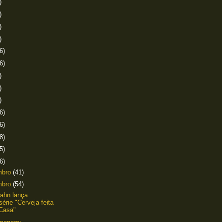
)
)
)
)
6)
6)
)
)
)
6)
6)
8)
5)
6)
mbro
(41)
mbro
(54)
ahn lança
érie "Cerveja feita
Casa"