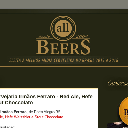
Camiseta
vejaria Irmãos Ferraro - Red Ale, Hefe
ut Choccolato
s
Irmãos Ferraro
, de Porto Alegre/RS,
le, Hefe Weissbier e Stout Choccolato
.
gustação: