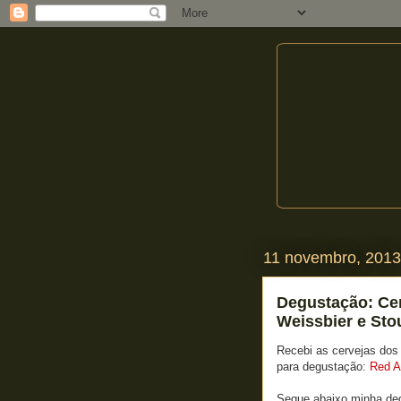
11 novembro, 2013
Degustação: Cer
Weissbier e Sto
Recebi as cervejas do
para degustação:
Red A
Segue abaixo minha de