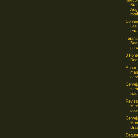
Marco
Bra
Augu
rótul
Conheç
Les
(Fra
Tarant
Bee
parc
3 Font
Doe
Anner 
mai
cerv
Cervej
ser
São
Revist
Min
sobr
Cervej
Mon
Bras
Degust