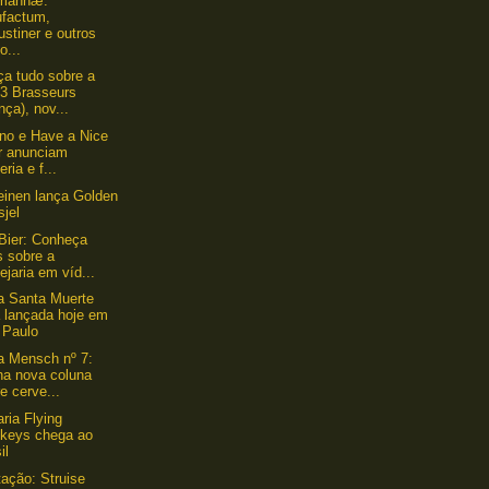
mannæ:
ufactum,
stiner e outros
o...
a tudo sobre a
 3 Brasseurs
nça), nov...
ino e Have a Nice
r anunciam
eria e f...
einen lança Golden
sjel
Bier: Conheça
s sobre a
ejaria em víd...
a Santa Muerte
á lançada hoje em
 Paulo
a Mensch nº 7:
ha nova coluna
e cerve...
aria Flying
keys chega ao
il
ação: Struise