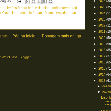
►
2026
(30
odrigues
►
2025
(35
raro
,
irmãos ferraro hefe weissbier
,
irmãos ferraro red
ut Cioccolato
,
marcelo ferraro
,
Microcervejaria Irmão
►
2024
(51
►
2023
(80
►
2022
(11
►
2021
(10
ente
Página inicial
Postagem mais antiga
►
2020
(59
►
2019
(98
►
2018
(85
►
2017
(37
►
2016
(65
►
2015
(71
►
2014
(64
▼
2013
(61
►
deze
▼
nove
Eisenb
webs
em 