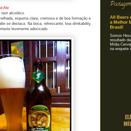
Postagem
ed Ale
teor alcoólico.
All Beers 
rmelhada, espuma clara, cremosa e de boa formação e
a Melhor M
te se destaca. Na boca, refrescante, boa drinkability,
Brasil!
ertaste levemente adocicado.
Somos Hexa!
resultado da
Mídia Cervej
na enquete o