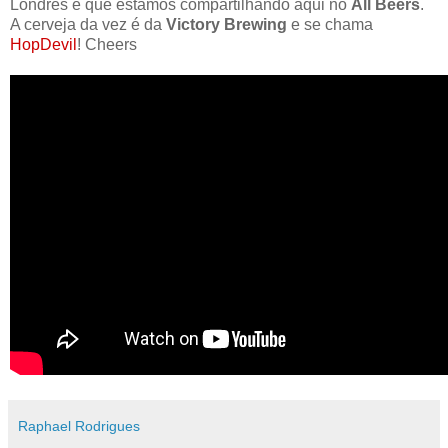
Londres e que estamos compartilhando aqui no
All Beers
.
A cerveja da vez é da
Victory Brewing
e se chama
HopDevil
! Cheers
Raphael Rodrigues