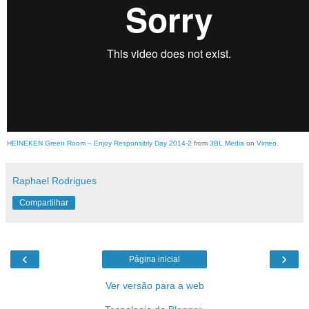
HEINEKEN Green Room – Enjoy Responsibly Day 2014-2
from
3BL Media
on
Vimeo
.
Raphael Rodrigues
Compartilhar
‹
›
Página inicial
Ver versão para a web