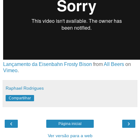
Lançamento da Eisenbahn Frosty Bison
from
All Beers
on
Vimeo
.
Raphael Rodrigues
Compartilhar
‹
›
Página inicial
Ver versão para a web