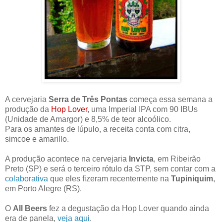
A cervejaria
Serra de Três Pontas
começa essa semana a
produção da
Hop Lover
, uma Imperial IPA com 90 IBUs
(Unidade de Amargor) e 8,5% de teor alcoólico.
Para os amantes de lúpulo, a receita conta com citra,
simcoe e amarillo.
A produção acontece na cervejaria
Invicta
, em Ribeirão
Preto (SP) e será o terceiro rótulo da STP, sem contar com a
colaborativa
que eles fizeram recentemente na
Tupiniquim
,
em Porto Alegre (RS).
O
All Beers
fez a degustação da Hop Lover quando ainda
era de panela,
veja aqui
.