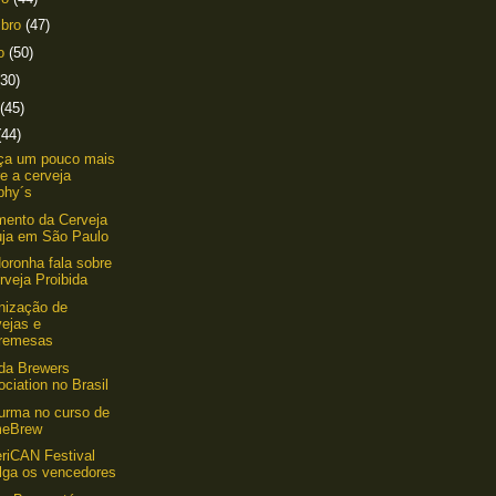
mbro
(47)
to
(50)
(30)
(45)
(44)
ça um pouco mais
e a cerveja
phy´s
ento da Cerveja
uja em São Paulo
oronha fala sobre
rveja Proibida
nização de
vejas e
remesas
da Brewers
ciation no Brasil
urma no curso de
eBrew
riCAN Festival
ulga os vencedores