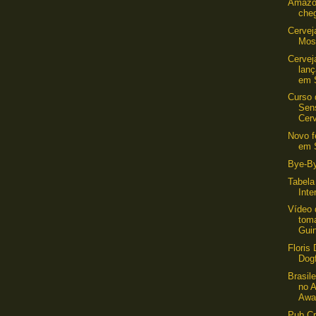
Amazo
che
Cervej
Mos
Cervej
lan
em S
Curso 
Sens
Cer
Novo f
em 
Bye-By
Tabela
Inte
Vídeo
tom
Guin
Floris
Dog
Brasil
no A
Awar
Pub C