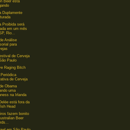
n Beer está
gando
a Duplamente
turada
a Proibida será
çada em um mês
P, Rio...
de Análise
orial para
vejas
estival de Cerveja
São Paulo
e Raging Bitch
 Periódica
rativa de Cerveja
 de Obama
ando uma
ness na Irlanda
 Delée está fora da
fish Head
eiros fazem bonito
ustralian Beer
ds...
rawl em São Paulo