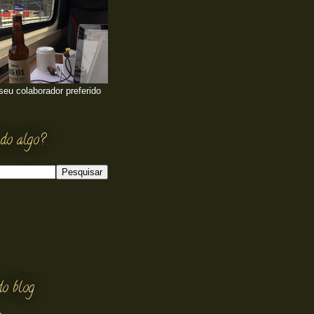
 seu colaborador preferido
do algo?
do blog