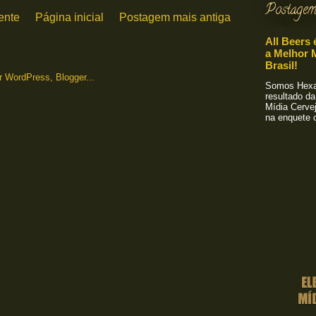
Postagem
ente
Página inicial
Postagem mais antiga
All Beers 
a Melhor M
Brasil!
Somos Hexa!
resultado da
Mídia Cervej
na enquete o