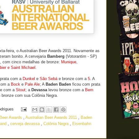
xta-feira, o Australian Beer Awards 2011. Novamente as
fizeram bonito. A cervejaria
Bamberg
(Votorantim - SP)
te, com cinco medalhas de bronze:
Munique,
bier e Saint Michael
.
prata com a
Dunkel
e
São Sebá
e bronze com a
5
. A
 com a
Bock
e
Pale Ale
; A
Baden Baden
ficou com prata
ze com a
Stout
; a
Devassa
levou bronze com a
Bem
u bronze com sua Colônia Negra.
odrigues
 Beer Awards
,
Australian Beer Awards 2011
,
Baden
land
,
cerveja devassa
,
Colônia Negra
,
Eisenbahn