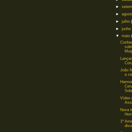
►
sete
►
agos
►
julho
►
junho
▼
maio
Conhe
sobr
Mur
Lançam
Cor
João N
a ce
Harmo
Cer
Sob
Vídeo 
Asso
Nova t
Hom
1º Ame
div