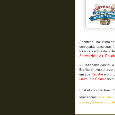
Aconteceu na última se
cervejarias brasileiras 
foi a vencedora da noi
Schwarzbier, Alt, Rauch
A
Eisenbahn
ganhou a 
Bierland
levou bronze
em sua
Red Ale
e bron
Loura
; e a
Colônia
levo
Postado por
Raphael R
Marcadores:
Australian
Baden
,
Bamberg
,
Bier