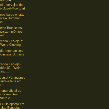
ood e cervejas do
o Duvel-Moortgart
nos bares e lojas
erveja Burgman
ss
arias Brasileiras
quistam prêmios
orl...
endo Cerveja nº
 Weird Clothing
 dia Internacional
uinness! Arthur´s
..
endo Cerveja -
ódio 02 - Weird
hing ...
curso Paranaense
erveja feita em
a
ento oficial da
s 42 em Belo
zonte e ...
a Gula aposta em
vejas Especias