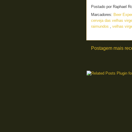
Postado por
Raphael R
Marcadores:
Beer Expe
cerveja das velhas vir
raimundos
,
velhas virg
Postagem mais rec