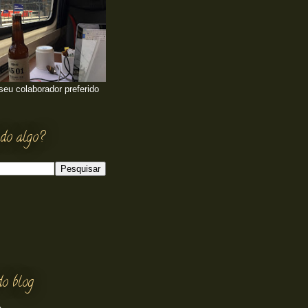
 seu colaborador preferido
do algo?
do blog