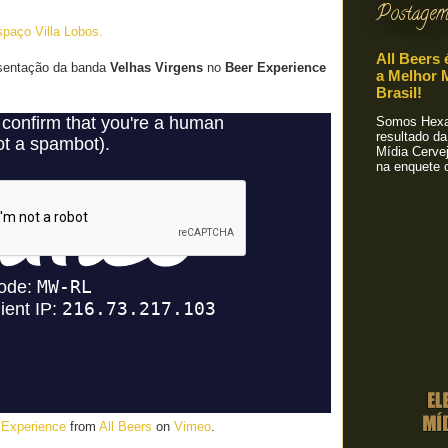
Postagem
paço Villa Lobos.
All Beers 
esentação da banda
Velhas Virgens
no
Beer Experience
a Melhor M
Brasil!
Somos Hexa!
resultado da
Mídia Cervej
na enquete o
 Experience
from
All Beers
on
Vimeo
.