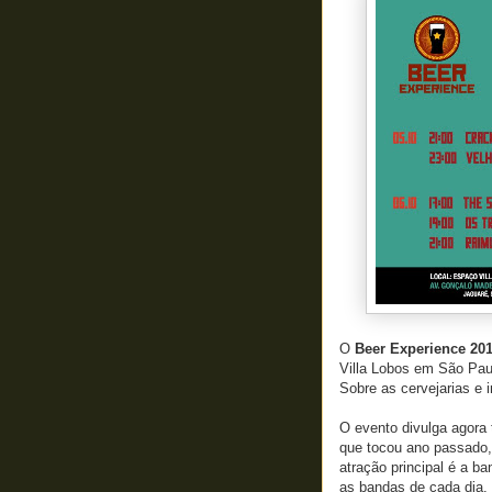
O
Beer Experience 20
Villa Lobos em São Pau
Sobre as cervejarias e
O evento divulga agora
que tocou ano passado, 
atração principal é a b
as bandas de cada dia.