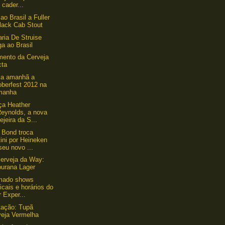
cader...
ao Brasil a Fuller
lack Cab Stout
aria De Struise
a ao Brasil
ento da Cerveja
cta
a amanhã a
oberfest 2012 na
manha
ça Heather
eynolds, a nova
ejeira da S...
 Bond troca
ini por Heineken
eu novo ...
erveja da Way:
urana Lager
rmado shows
cais e horários do
 Exper...
tação: Tupã
veja Vermelha