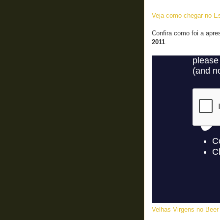
Veja como chegar no Es
Confira como foi a apr
2011
:
Velhas Virgens no Beer