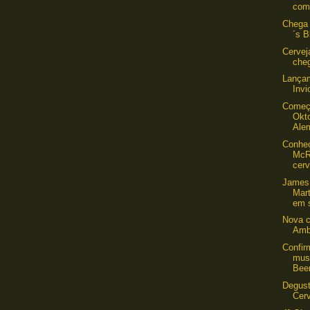
com 
Chega 
´s B
Cervej
cheg
Lançam
Invi
Começ
Okt
Ale
Conhe
McR
cerv
James
Mart
em s
Nova c
Amb
Confi
musi
Beer
Degus
Cer