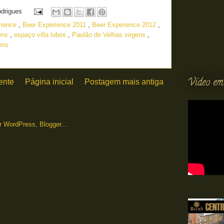
odrigues
rience
,
Beer Experience 2011
,
Beer Experience 2012
,
gens
,
espaço villa lobos
,
Paulão do Velhas virgens
,
ens
Vídeo em
ente
Página inicial
Postagem mais antiga