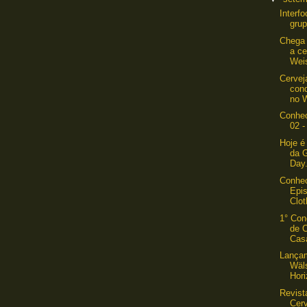
Interf
grup
Chega 
a c
Wei
Cervej
con
no W
Conhec
02 -
Hoje é
da G
Day.
Conhec
Epis
Clot
1° Con
de C
Cas
Lançam
Wäl
Hori
Revist
Cer