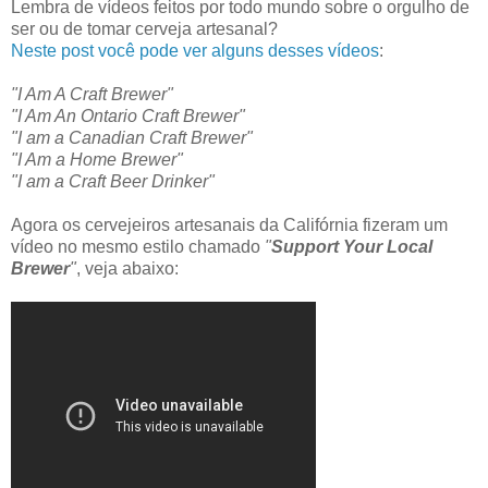
Lembra de vídeos feitos por todo mundo sobre o orgulho de
ser ou de tomar cerveja artesanal?
Neste post você pode ver alguns desses vídeos
:
"I Am A Craft Brewer"
"I Am An Ontario Craft Brewer"
"I am a Canadian Craft Brewer"
"I Am a Home Brewer"
"I am a Craft Beer Drinker"
Agora os cervejeiros artesanais da Califórnia fizeram um
vídeo no mesmo estilo chamado
"
Support Your Local
Brewer
"
, veja abaixo: