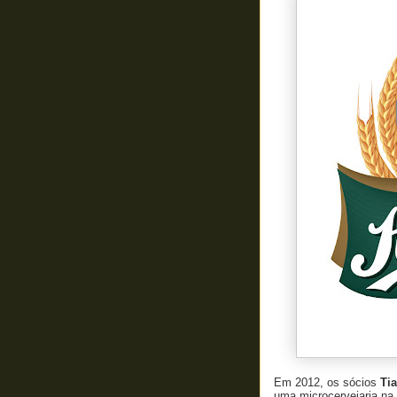
Em 2012, os sócios
Ti
uma microcervejaria na