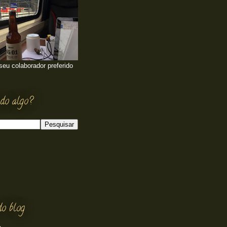
 seu colaborador preferido
do algo?
do blog