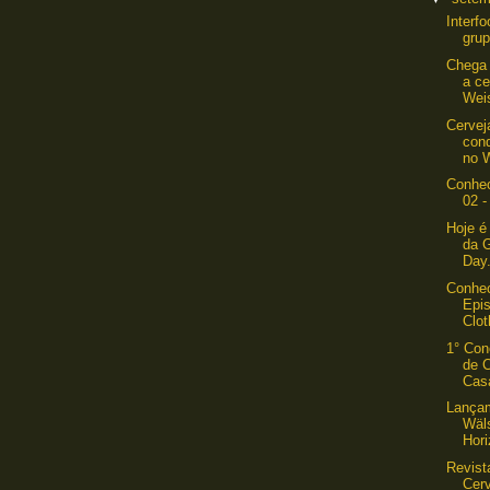
Interf
grup
Chega 
a c
Wei
Cervej
con
no W
Conhec
02 -
Hoje é
da G
Day.
Conhec
Epis
Clot
1° Con
de C
Cas
Lançam
Wäl
Hori
Revist
Cer