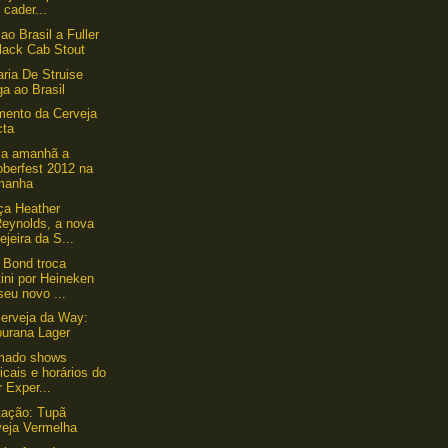
cader...
ao Brasil a Fuller
lack Cab Stout
aria De Struise
a ao Brasil
ento da Cerveja
cta
a amanhã a
oberfest 2012 na
manha
ça Heather
eynolds, a nova
ejeira da S...
 Bond troca
ini por Heineken
eu novo ...
erveja da Way:
urana Lager
rmado shows
cais e horários do
 Exper...
tação: Tupã
veja Vermelha