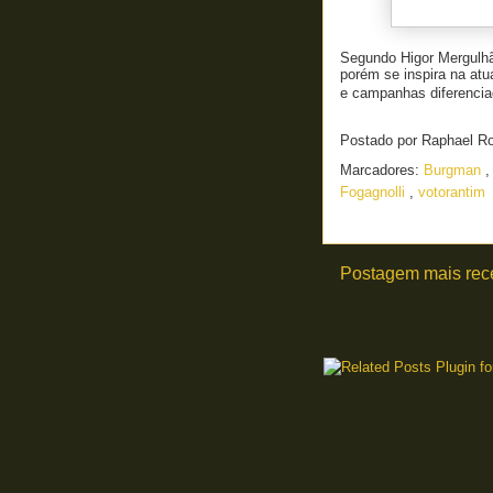
Segundo Higor Mergulhão
porém se inspira na atu
e campanhas diferencia
Postado por
Raphael R
Marcadores:
Burgman
Fogagnolli
,
votorantim
Postagem mais rec