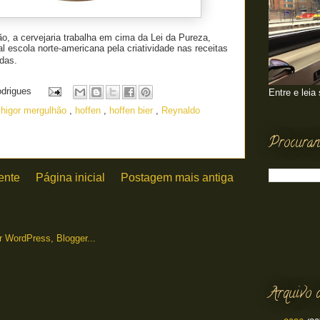
, a cervejaria trabalha em cima da Lei da Pureza,
al escola norte-americana pela criatividade nas receitas
das.
odrigues
Entre e leia
,
higor mergulhão
,
hoffen
,
hoffen bier
,
Reynaldo
Procuran
ente
Página inicial
Postagem mais antiga
Arquivo 