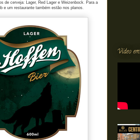
os de cerveja: Lager, Red Lager e Weizenbock. Para a
pub e um restaurante também estão nos planos.
Vídeo em