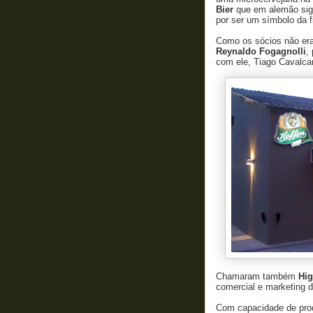
Bier
que em alemão sign
por ser um símbolo da f
Como os sócios não era
Reynaldo Fogagnolli
,
com ele, Tiago Cavalca
Chamaram também
Hig
comercial e marketing d
Com capacidade de produ