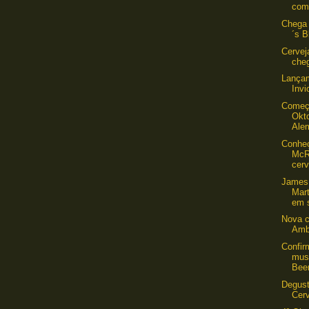
com 
Chega 
´s B
Cervej
cheg
Lançam
Invi
Começ
Okt
Ale
Conhe
McR
cerv
James
Mart
em s
Nova c
Amb
Confi
musi
Beer
Degus
Cer