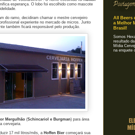
Postagem
ifica esperança. O lobo foi escolhido como mascote
idelidade.
All Beers 
m do ramo, decidiram chamar o mestre cervejeiro
 profissional experiente no mercado de micros. Junto
a Melhor M
nte também ficará responsável pelo produção.
Brasil!
Somos Hexa!
resultado da
Mídia Cervej
na enquete o
or Mergulhão
(
Schincariol e Burgman
) para área
a cervejaria.
zir 17 mil litros/mês, a
Hoffen Bier
começará sua