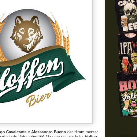
ago Cavalcante
e
Alessandro Bueno
decidiram montar
 cidade de Votorantim/SP. O nome escolhido foi
Hoffen