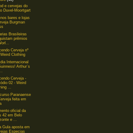
ood e cervejas do
o Duvel-Moortgart
nos bares e lojas
erveja Burgman
ss
arias Brasileiras
quistam prêmios
orl...
endo Cerveja nº
 Weird Clothing
 dia Internacional
uinness! Arthur´s
..
endo Cerveja -
ódio 02 - Weird
hing ...
curso Paranaense
erveja feita em
a
ento oficial da
s 42 em Belo
zonte e ...
a Gula aposta em
vejas Especias