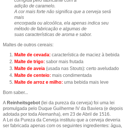
corrigida pelo fabricante com a
adição de caramelo.
A cor mais forte não significa que a cerveja será
mais
encorpada ou alcoólica, ela apenas indica seu
método de fabricação e algumas de
suas características de aroma e sabor.
Maltes de outros cereais:
Malte de cevada:
característica de maciez à bebida
Malte de trigo:
sabor mais frutada
Malte de aveia
(usada nas Stouts): certo aveludado
Malte de centeio:
mais condimentada
Malte de arroz e milho:
uma bebida mais leve
Bom saber...
A
Reinheitsgebot
(lei da pureza da cerveja) foi uma lei
promulgada pelo Duque Guilherme IV da Baviera (e depois
adotada por toda Alemanha), em 23 de Abril de 1516.
A Lei da Pureza da Cerveja instituiu que a cerveja deveria
ser fabricada apenas com os seguintes ingredientes: água,