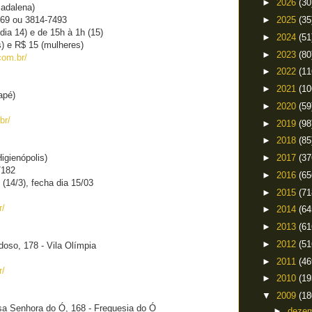
►
2026
(30
Madalena)
569 ou 3814-7493
►
2025
(35
dia 14) e de 15h à 1h (15)
►
2024
(51
) e R$ 15 (mulheres)
►
2023
(80
com.br/
►
2022
(11
►
2021
(10
apé)
►
2020
(59
br/
►
2019
(98
►
2018
(85
igienópolis)
►
2017
(37
7182
►
2016
(65
h (14/3), fecha dia 15/03
►
2015
(71
r/
►
2014
(64
►
2013
(61
►
2012
(51
doso, 178 - Vila Olímpia
►
2011
(46
r/
►
2010
(19
▼
2009
(18
sa Senhora do Ó, 168 - Freguesia do Ó
►
deze