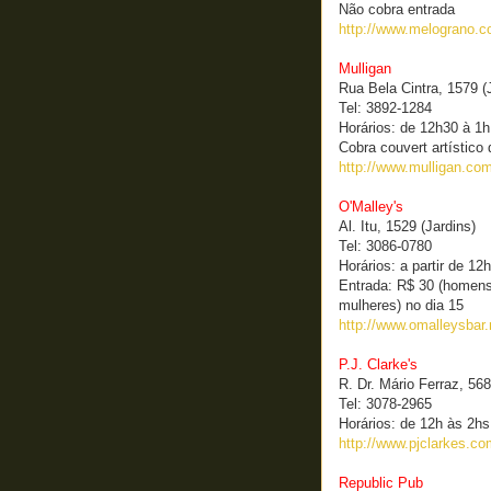
Não cobra entrada
http://www.melograno.c
Mulligan
Rua Bela Cintra, 1579 (
Tel: 3892-1284
Horários: de 12h30 à 1h
Cobra couvert artístico
http://www.mulligan.com
O'Malley's
Al. Itu, 1529 (Jardins)
Tel: 3086-0780
Horários: a partir de 12h
Entrada: R$ 30 (homens
mulheres) no dia 15
http://www.omalleysbar.
P.J. Clarke's
R. Dr. Mário Ferraz, 568
Tel: 3078-2965
Horários: de 12h às 2hs 
http://www.pjclarkes.co
Republic Pub