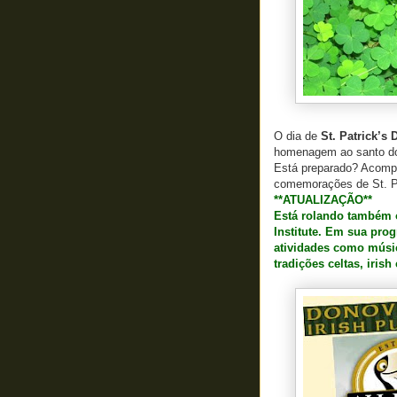
O dia de
St. Patrick’s 
homenagem ao santo dos
Está preparado? Acompa
comemorações de St. Pa
**ATUALIZAÇÃO**
Está rolando também o 
Institute. Em sua prog
atividades como música
tradições celtas, irish