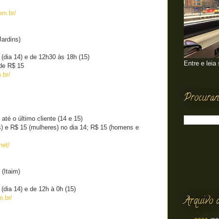
om.br/
Jardins)
 (dia 14) e de 12h30 às 18h (15)
Entre e leia
 de R$ 15
.br/
Procuran
 até o último cliente (14 e 15)
) e R$ 15 (mulheres) no dia 14; R$ 15 (homens e
net/
 (Itaim)
(dia 14) e de 12h à 0h (15)
Arquivo 
m.br/