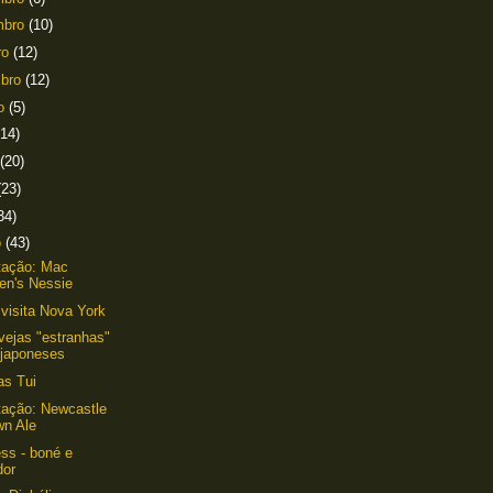
mbro
(10)
ro
(12)
mbro
(12)
to
(5)
(14)
(20)
(23)
34)
o
(43)
tação: Mac
en's Nessie
 visita Nova York
vejas "estranhas"
 japoneses
as Tui
ação: Newcastle
wn Ale
ss - boné e
dor