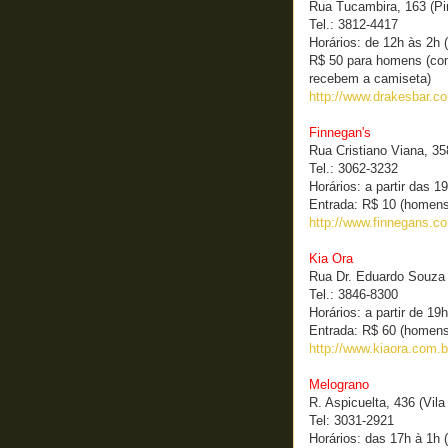
Rua Tucambira, 163 (Pi
Tel.: 3812-4417
Horários: de 12h às 2h 
R$ 50 para homens (com
recebem a camiseta)
http://www.drakesbar.c
Finnegan's
Rua Cristiano Viana, 35
Tel.: 3062-3232
Horários: a partir das 19
Entrada: R$ 10 (homens
http://www.finnegans.co
Kia Ora
Rua Dr. Eduardo Souza 
Tel.: 3846-8300
Horários: a partir de 19h
Entrada: R$ 60 (homens
http://www.kiaora.com.b
Melograno
R. Aspicuelta, 436 (Vil
Tel: 3031-2921
Horários: das 17h à 1h 