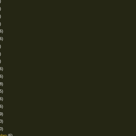
)
)
)
)
6)
6)
)
)
)
6)
6)
8)
5)
6)
6)
9)
3)
0)
mbro
(6)