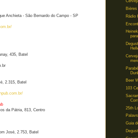
Cervej
Bières
que Anchieta - São Bernardo do Campo - SP
Rádio 
Encont
com.br/
Heinek
par
Degust
Hel
nay, 435, Batel
Cervej
mer
.br
Parab
Dun
Beer 
, 2.315, Batel
103 Ce
shpub.com.br/
Sacra
Com
ub
25th L
os da Pátria, 813, Centro
Palavr
Guia d
Degust
m José, 2.753, Batel