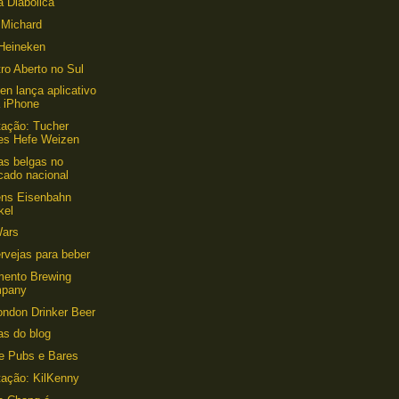
a Diabólica
 Michard
Heineken
ro Aberto no Sul
en lança aplicativo
a iPhone
ação: Tucher
les Hefe Weizen
as belgas no
cado nacional
éns Eisenbahn
kel
Wars
rvejas para beber
mento Brewing
pany
ondon Drinker Beer
as do blog
e Pubs e Bares
ação: KilKenny