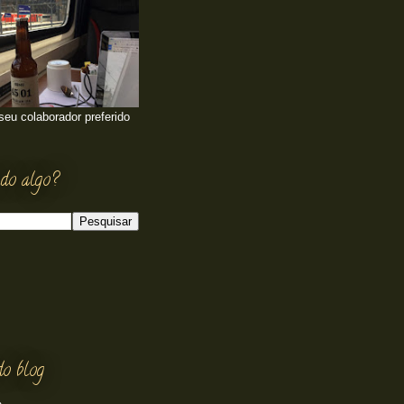
 seu colaborador preferido
do algo?
do blog