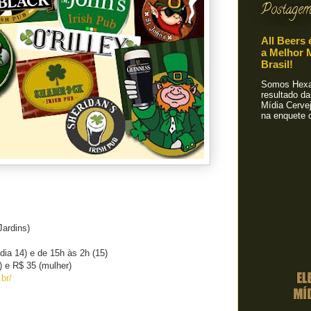
Postagem
All Beers 
a Melhor M
Brasil!
Somos Hexa!
resultado da
Mídia Cervej
na enquete o
Jardins)
dia 14) e de 15h às 2h (15)
 e R$ 35 (mulher)
br/