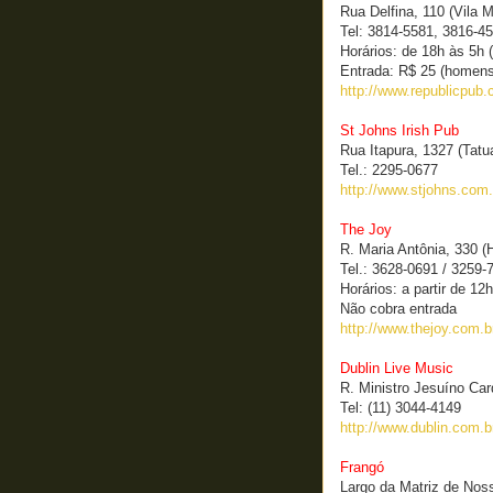
Rua Delfina, 110 (Vila 
Tel: 3814-5581, 3816-4
Horários: de 18h às 5h (
Entrada: R$ 25 (homens
http://www.republicpub.
St Johns Irish Pub
Rua Itapura, 1327 (Tatu
Tel.: 2295-0677
http://www.stjohns.com.
The Joy
R. Maria Antônia, 330 (H
Tel.: 3628-0691 / 3259-
Horários: a partir de 12
Não cobra entrada
http://www.thejoy.com.b
Dublin Live Music
R. Ministro Jesuíno Car
Tel: (11) 3044-4149
http://www.dublin.com.b
Frangó
Largo da Matriz de Nos