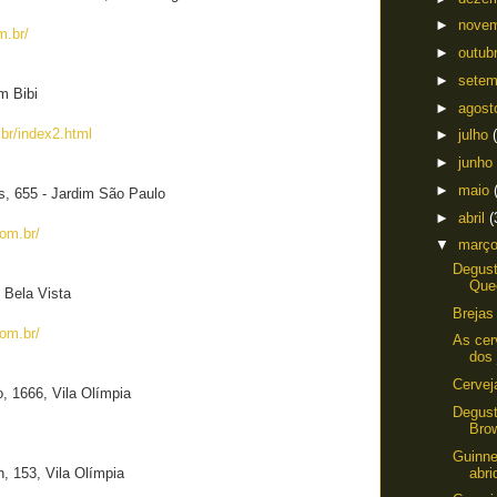
►
nove
m.br/
►
outub
►
sete
m Bibi
►
agos
br/index2.html
►
julho
►
junho
►
maio
s, 655 - Jardim São Paulo
►
abril
(
om.br/
▼
març
Degus
Que
- Bela Vista
Brejas
om.br/
As cer
dos
Cervej
 1666, Vila Olímpia
Degust
Bro
Guinne
abri
, 153, Vila Olímpia