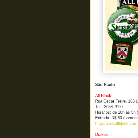
São Paulo
All Black
Rua Oscar Freire, 163 (
Tel.: 3088-7990
Horários: de 18h às 5h (
Entrada: R$ 60 (homem)
http://www.allblack.com.
Drake's