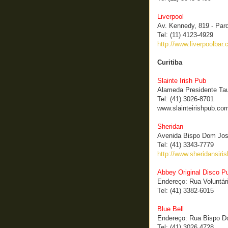
Liverpool
Av. Kennedy, 819 - Par
Tel: (11) 4123-4929
http://www.liverpoolbar.
Curitiba
Slainte Irish Pub
Alameda Presidente Tau
Tel: (41) 3026-8701
www.slainteirishpub.com
Sheridan
Avenida Bispo Dom José
Tel: (41) 3343-7779
http://www.sheridansiri
Abbey Original Disco P
Endereço: Rua Voluntári
Tel: (41) 3382-6015
Blue Bell
Endereço: Rua Bispo Do
Tel: (41) 3026 4728