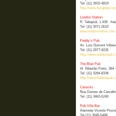
Tel: (11) 3932-4818
http://www.frangobar.co
London Station
R. Tabapuã, 1.439 - Itai
Tel: (11) 3071-2610
www.londonstation.com.
Paddy´s Pub
Av. Luís Dumont Villare
Tel: (11) 2977-9226
http://www.paddyspub.c
The Blue Pub
Al. Ribeirão Preto, 384 
Tel: (11) 3284-8338
http://www.thebluepub.c
Canucks
Rua Gomes de Carvalho,
Tel: (11) 3463-5240
Pub Villa Bar
Alameda Vicente Pinzón
Tel (11) 3045-5499