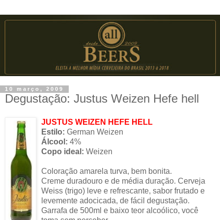
10 março, 2009
Degustação: Justus Weizen Hefe hell
JUSTUS WEIZEN HEFE HELL
Estilo:
German Weizen
Álcool:
4%
Copo ideal:
Weizen
Coloração amarela turva, bem bonita.
Creme duradouro e de média duração. Cerveja
Weiss (trigo) leve e refrescante, sabor frutado e
levemente adocicada, de fácil degustação.
Garrafa de 500ml e baixo teor alcoólico, você