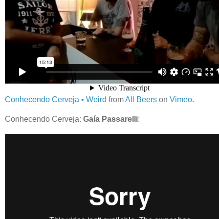
Conhecendo Cerveja • Weird
from
All Beers
on
Vimeo
.
Conhecendo Cerveja:
Gaía Passarelli
: