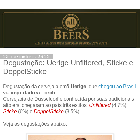
12 dezembro, 2012
Degustação: Uerige Unfiltered, Sticke e
DoppelSticke
Degustação da cerveja alemã
Uerige
, que
chegou ao Brasil
via
importadora Lorch
.
Cervejaria de Dusseldorf e conhecida por suas tradicionais
altbiers, chegaram ao país três estilos:
Unfiltered
(4,7%),
Sticke
(6%) e
DoppelSticke
(8,5%).
Veja as degustações abaixo: