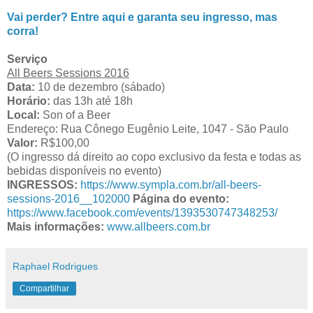
Vai perder? Entre aqui e garanta seu ingresso, mas
corra!
Serviço
All Beers Sessions 2016
Data:
10 de dezembro (sábado)
Horário:
das 13h até 18h
Local:
Son of a Beer
Endereço: Rua Cônego Eugênio Leite, 1047 - São Paulo
Valor:
R$100,00
(O ingresso dá direito ao copo exclusivo da festa e todas as
bebidas disponíveis no evento)
INGRESSOS:
https://www.sympla.com.br/all-beers-
sessions-2016__102000
Página do evento:
https://www.facebook.com/events/1393530747348253/
Mais informações:
www.allbeers.com.br
Raphael Rodrigues
Compartilhar