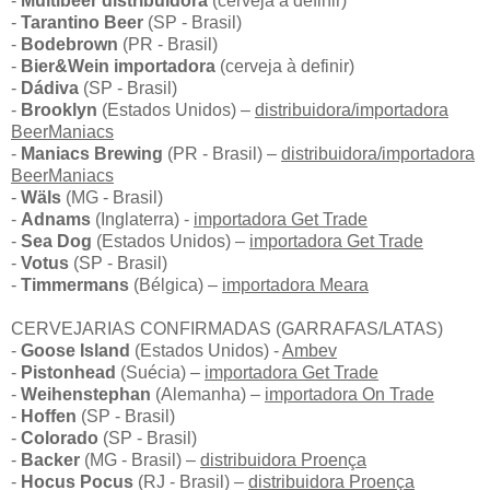
-
Multibeer distribuidora
(cerveja à definir)
-
Tarantino Beer
(SP - Brasil)
-
Bodebrown
(PR - Brasil)
-
Bier&Wein importadora
(cerveja à definir)
-
Dádiva
(SP - Brasil)
-
Brooklyn
(Estados Unidos) –
distribuidora/importadora
BeerManiacs
-
Maniacs Brewing
(PR - Brasil) –
distribuidora/importadora
BeerManiacs
-
Wäls
(MG - Brasil)
-
Adnams
(Inglaterra) -
importadora Get Trade
-
Sea Dog
(Estados Unidos) –
importadora Get Trade
-
Votus
(SP - Brasil)
-
Timmermans
(Bélgica) –
importadora Meara
CERVEJARIAS CONFIRMADAS (GARRAFAS/LATAS)
-
Goose Island
(Estados Unidos) -
Ambev
-
Pistonhead
(Suécia) –
importadora Get Trade
-
Weihenstephan
(Alemanha) –
importadora On Trade
-
Hoffen
(SP - Brasil)
-
Colorado
(SP - Brasil)
-
Backer
(MG - Brasil) –
distribuidora Proença
-
Hocus Pocus
(RJ - Brasil) –
distribuidora Proença