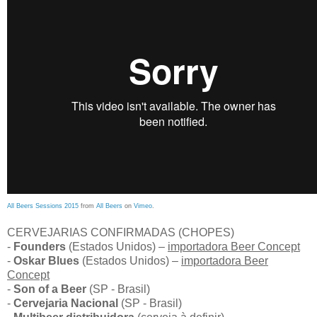
All Beers Sessions 2015
from
All Beers
on
Vimeo
.
CERVEJARIAS CONFIRMADAS (CHOPES)
-
Founders
(Estados Unidos) –
importadora Beer Concept
-
Oskar Blues
(Estados Unidos) –
importadora Beer
Concept
-
Son of a Beer
(SP - Brasil)
-
Cervejaria Nacional
(SP - Brasil)