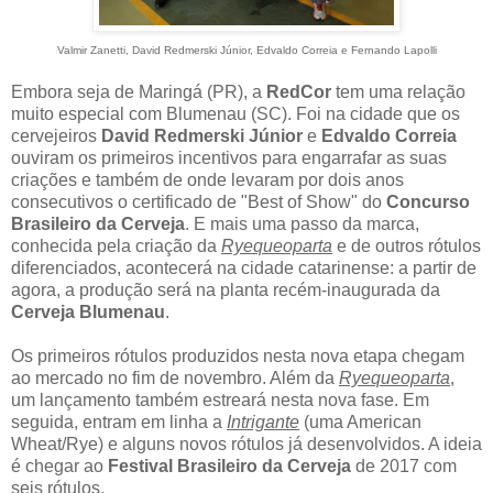
Valmir Zanetti, David Redmerski Júnior, Edvaldo Correia e Fernando Lapolli
Embora seja de Maringá (PR), a
RedCor
tem uma relação
muito especial com Blumenau (SC). Foi na cidade que os
cervejeiros
David Redmerski Júnior
e
Edvaldo Correia
ouviram os primeiros incentivos para engarrafar as suas
criações e também de onde levaram por dois anos
consecutivos o certificado de "Best of Show" do
Concurso
Brasileiro da Cerveja
. E mais uma passo da marca,
conhecida pela criação da
Ryequeoparta
e de outros rótulos
diferenciados, acontecerá na cidade catarinense: a partir de
agora, a produção será na planta recém-inaugurada da
Cerveja Blumenau
.
Os primeiros rótulos produzidos nesta nova etapa chegam
ao mercado no fim de novembro. Além da
Ryequeoparta
,
um lançamento também estreará nesta nova fase. Em
seguida, entram em linha a
Intrigante
(uma American
Wheat/Rye) e alguns novos rótulos já desenvolvidos. A ideia
é chegar ao
Festival Brasileiro da Cerveja
de 2017 com
seis rótulos.