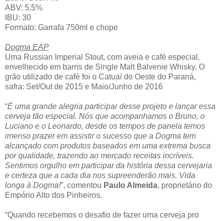
ABV: 5,5%
IBU: 30
Formato: Garrafa 750ml e chope
Dogma EAP
Uma Russian Imperial Stout, com aveia e café especial,
envelhecido em barris de Single Malt Balvenie Whisky. O
grão utilizado de café foi o Catuaí do Oeste do Paraná,
safra: Set/Out de 2015 e Maio/Junho de 2016
“
É uma grande alegria participar desse projeto e lançar essa
cerveja tão especial. Nós que acompanhamos o Bruno, o
Luciano e o Leonardo, desde os tempos de panela temos
imenso prazer em assistir o sucesso que a Dogma tem
alcançado com produtos baseados em uma extrema busca
por qualidade, trazendo ao mercado receitas incríveis.
Sentimos orgulho em participar da história dessa cervejaria
e certeza que a cada dia nos supreenderão mais. Vida
longa à Dogma!
”, comentou
Paulo Almeida
, proprietário do
Empório Alto dos Pinheiros.
“Quando recebemos o desafio de fazer uma cerveja pro