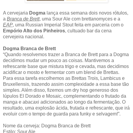
A cervejaria
Dogma
lança essa semana dois novos rótulos,
a
Branca de Brett
, uma Sour Ale com brettanomyces e a
EAP
, uma Russian Imperial Stout feita em parceria com o
Empório Alto dos Pinheiros
, cultuado bar da cena
cervejeira nacional.
Dogma Branca de Brett
“Quando resolvemos trazer a Branca de Brett para a Dogma
decidimos mudar um pouco as coisas. Mantivemos a
refrescante base que mistura trigo e cevada, mas decidimos
acidificar o mosto e fermentar com um blend de Brettas.
Para essa tarefa escolhemos as Brettas Trois, Lambicus e
Bruxellensis, trazendo assim complexidade a essa base tão
simples. Além disso, fizemos um dry hop generoso dos
lúpulos El Dorado e Mosaic, complementando o frutado da
manga e abacaxi adicionados ao longo da fermentação. O
resultado, uma explosão ácida, frutada e refrescante, que irá
evoluir com o tempo de guarda para funky e selvagem!”.
Nome da cerveja: Dogma Branca de Brett
Estilo: Sour Ale