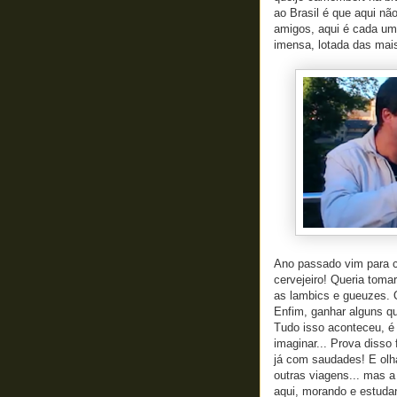
ao Brasil é que aqui nã
amigos, aqui é cada um 
imensa, lotada das mais
Ano passado vim para c
cervejeiro! Queria tomar
as lambics e gueuzes. Qu
Enfim, ganhar alguns qu
Tudo isso aconteceu, é
imaginar... Prova disso 
já com saudades! E olh
outras viagens... mas a
aqui, morando e estuda