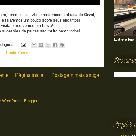
ntro, teremos um vídeo mostrando a abadia de
Orval
,
e, e falaremos um pouco sobre seus encantos!
 visita e nos vemos em breve!
 e sugestões de pautas são muito bem vindos!
Entre e leia
odrigues
le
,
Paula Yunes
Procuran
ente
Página inicial
Postagem mais antiga
Arquivo 