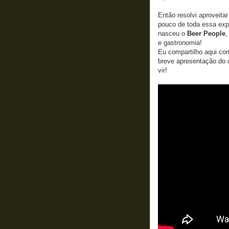
Então resolvi aproveita
pouco de toda essa exp
nasceu o
Beer People
,
e gastronomia!
Eu compartilho aqui co
breve apresentação do c
vir!