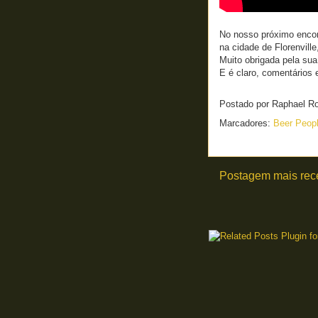
No nosso próximo enco
na cidade de Florenvill
Muito obrigada pela sua
E é claro, comentários
Postado por
Raphael R
Marcadores:
Beer Peop
Postagem mais rec