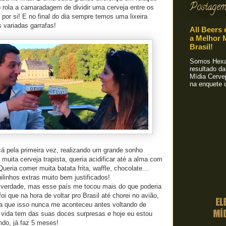
Postagem
o rola a camaradagem de dividir uma cerveja entre os
por si! E no final do dia sempre temos uma lixeira
 variadas garrafas!
All Beers 
a Melhor M
Brasil!
Somos Hexa!
resultado da
Mídia Cervej
na enquete o
á pela primeira vez, realizando um grande sonho
 muita cerveja trapista, queria acidificar até a alma com
eria comer muita batata frita, waffle, chocolate...
ilinhos extras muito bem justificados!
 verdade, mas esse país me tocou mais do que poderia
foi que na hora de voltar pro Brasil até chorei no avião,
a que isso nunca me aconteceu antes voltando de
 vida tem das suas doces surpresas e hoje eu estou
ndo, já faz 5 meses!