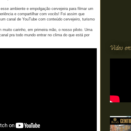
r esse ambiente e empolgação cervejeira para filmar um
eriência e compartilhar com vocês! Foi assim que
 um canal de YouTube com conteúdo cervejeiro, turismo
m muito carinho, em primeira mão, o nosso piloto. Uma
anal pra todo mundo entrar no clima do que está por
Vídeo em