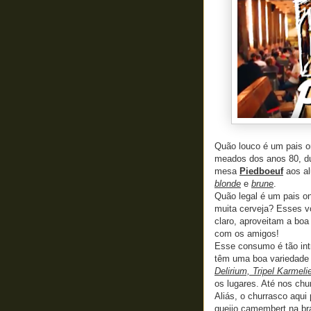
Quão louco é um pais o
meados dos anos 80, du
mesa
Piedboeuf
aos al
blonde
e
brune
.
Quão legal é um pais on
muita cerveja? Esses v
claro, aproveitam a boa
com os amigos!
Esse consumo é tão intr
têm uma boa variedade 
Delirium, Tripel Karmeli
os lugares. Até nos chu
Aliás, o churrasco aqui 
queijo camembert na bra