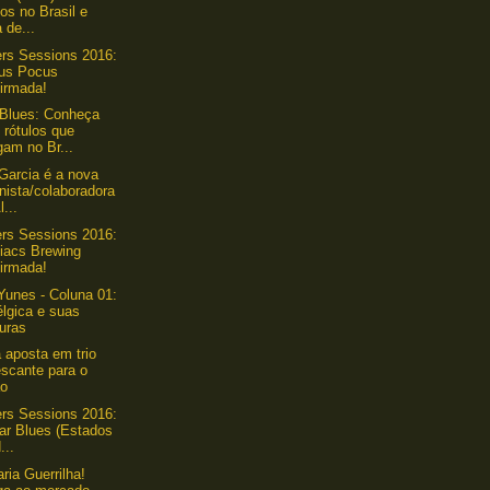
los no Brasil e
a de...
ers Sessions 2016:
us Pocus
firmada!
Blues: Conheça
 rótulos que
gam no Br...
Garcia é a nova
nista/colaboradora
l...
ers Sessions 2016:
iacs Brewing
firmada!
Yunes - Coluna 01:
lgica e suas
uras
aposta em trio
escante para o
ão
ers Sessions 2016:
ar Blues (Estados
...
ria Guerrilha!