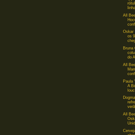
rótu
linh
All Be
Hoc
con
Oskar 
os 9
che
Bruna 
colu
do A
All Be
Man
con
Paula 
A Bé
louc
Dogma 
refr
ver
All Be
Osk
Unid
Cerveja