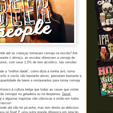
nde até as crianças tomavam cerveja na escola? Até
rante o almoço, as escolas ofereciam a cerveja de
unos, com seus 1,5% de teor alcoólico, nas versões
de a “melhor idade”, como dizia a minha avó, toma
ovôs e vovós são bastante ativos, passeiam bastante e,
 quantidade de bares e restaurantes para tomar cerveja
ínseco à cultura belga que todas as casas que visitei
de cervejas na geladeira ou na despensa.
Duvel,
et
e algumas trapistas são clássicas e estão em todos
rrascos!
pode até não ter picanha, mas tem direito ao delicioso
sa no final! E uma outra grande diferença em relação