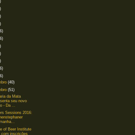
)
)
)
)
6)
6)
)
)
)
6)
6)
mbro
(40)
mbro
(51)
aria da Mata
esenta seu novo
lo - Da ...
ers Sessions 2016:
henstephaner
emanha...
e of Beer Institute
á com inscrições