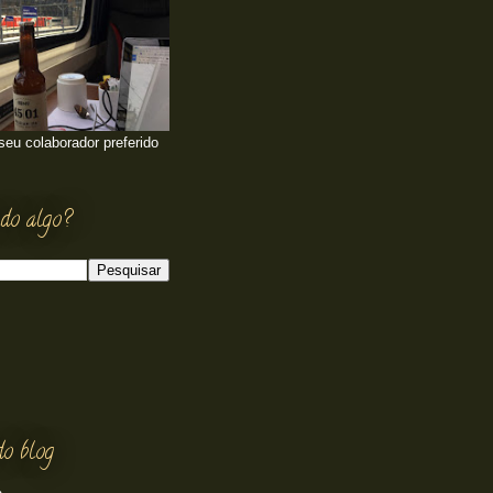
 seu colaborador preferido
do algo?
do blog