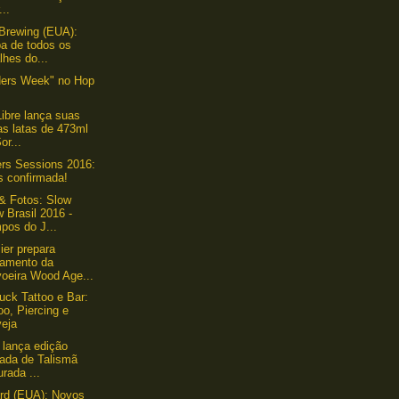
...
Brewing (EUA):
ba de todos os
lhes do...
ders Week" no Hop
Libre lança suas
as latas de 473ml
or...
ers Sessions 2016:
s confirmada!
& Fotos: Slow
 Brasil 2016 -
pos do J...
ier prepara
çamento da
voeira Wood Age...
uck Tattoo e Bar:
oo, Piercing e
veja
r lança edição
tada de Talismã
rada ...
rd (EUA): Novos