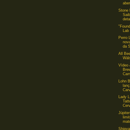
aber
Stone 
Sai
deta
"Foun
Lab
Perro 
nov
da S
All Be
Wäl
Vídeo 
Brew
Cam
Lohn B
lan
Car
Lady L
Tatt
Cer
Júpite
limi
matu
Shipya