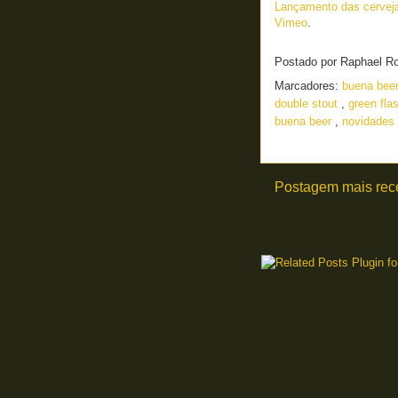
Lançamento das cerveja
Vimeo
.
Postado por
Raphael R
Marcadores:
buena bee
double stout
,
green fla
buena beer
,
novidades 
Postagem mais rec