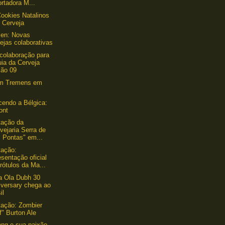
rtadora M...
ookies Natalinos
 Cerveja
len: Novas
ejas colaborativas
colaboração para
ia da Cerveja
ção 09
um Tremens em
endo a Bélgica:
ont
tação da
vejaria Serra de
 Pontas" em...
tação:
sentação oficial
rótulos da Ma...
a Ola Dubh 30
iversary chega ao
il
ação: Zombier
ff" Burton Ale
ng e sua paixão