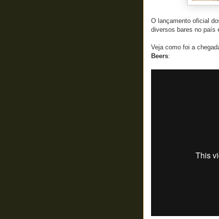
O lançamento oficial d
diversos bares no país 
Veja como foi a chega
Beers
: