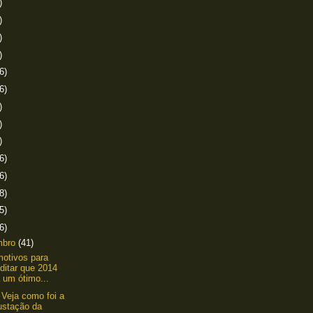
)
)
)
)
6)
6)
)
)
)
6)
6)
8)
5)
6)
mbro
(41)
otivos para
ditar que 2014
 um ótimo...
 Veja como foi a
ustação da