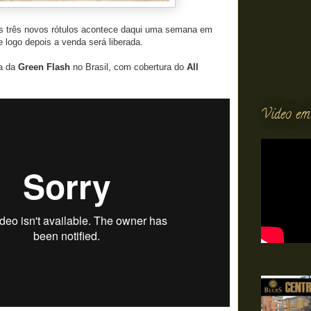
os três novos rótulos acontece daqui uma semana em
e logo depois a venda será liberada.
da da
Green Flash
no Brasil, com cobertura do
All
Vídeo em