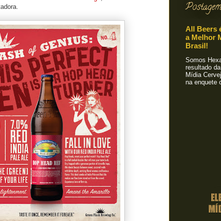
Postagem
tadora.
All Beers 
a Melhor M
Brasil!
Somos Hexa!
resultado da
Mídia Cervej
na enquete o