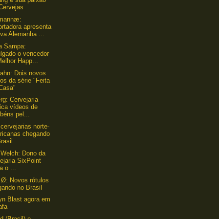
Cervejas
mannæ:
ortadora apresenta
va Alemanha ...
ca Sampa:
ulgado o vencedor
elhor Happ...
ahn: Dois novos
os da série "Feita
Casa"
g: Cervejaria
ica vídeos de
béns pel...
cervejarias norte-
ricanas chegando
rasil
 Welch: Dono da
ejaria SixPoint
a o ...
Ø: Novos rótulos
gando no Brasil
yn Blast agora em
afa
d (Brasil) e