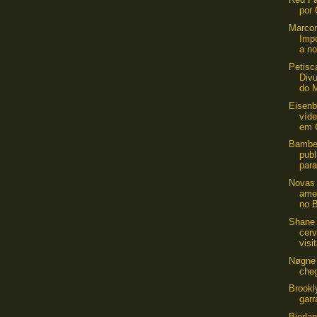
por 
Marco
Imp
a no
Petis
Div
do M
Eisenb
víde
em 
Bamber
publ
para
Novas 
ame
no B
Shane
cerv
visit
Nøgne 
che
Brookl
garr
Bierlan