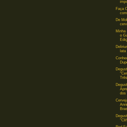
impo
Faça C
com
De Mo
cerv
Minha 
o Gu
Edi
Deliri
lata
Conhec
Dup
Degus
"Cer
Três
Degus
Apre
dos 
Cervej
Ann
Bras
Degust
"Cli
Red Fa