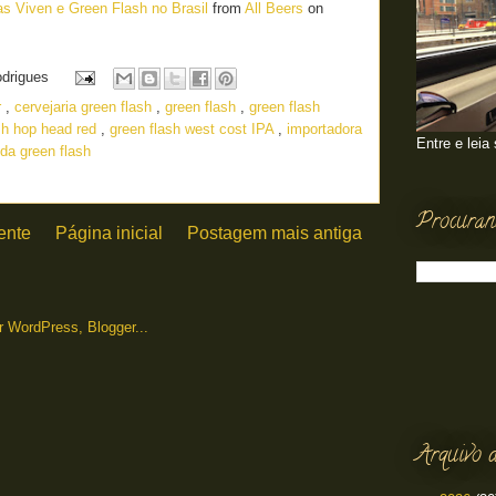
s Viven e Green Flash no Brasil
from
All Beers
on
odrigues
r
,
cervejaria green flash
,
green flash
,
green flash
sh hop head red
,
green flash west cost IPA
,
importadora
Entre e leia
da green flash
Procuran
ente
Página inicial
Postagem mais antiga
Arquivo d