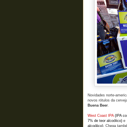
Novidades norte-americ
novos rótulos da cervej
Buena Beer
.
West Coast IPA
(IPA co
7% de teor alcoólico)
alcoólico)
. Chega tamb