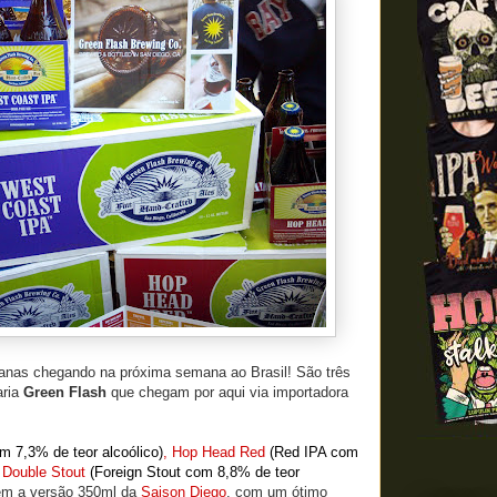
anas chegando na próxima semana ao Brasil! São três
aria
Green Flash
que chegam por aqui via importadora
m 7,3% de teor alcoólico)
, Hop Head Red
(Red IPA com
e
Double Stout
(Foreign Stout com 8,8% de teor
ém a versão 350ml da
Saison Diego
, com um ótimo