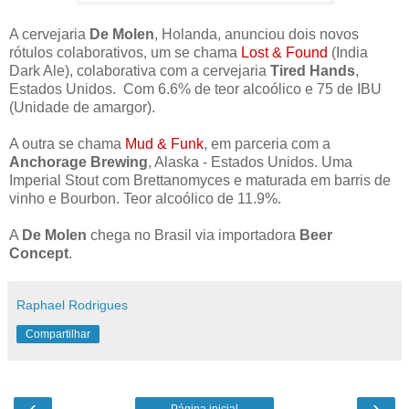
A cervejaria
De Molen
, Holanda, anunciou dois novos
rótulos colaborativos, um se chama
Lost & Found
(India
Dark Ale), colaborativa com a cervejaria
Tired Hands
,
Estados Unidos. Com 6.6% de teor alcoólico e 75 de IBU
(Unidade de amargor).
A outra se chama
Mud & Funk
, em parceria com a
Anchorage Brewing
, Alaska - Estados Unidos. Uma
Imperial Stout com Brettanomyces e maturada em barris de
vinho e Bourbon. Teor alcoólico de 11.9%.
A
De Molen
chega no Brasil via importadora
Beer
Concept
.
Raphael Rodrigues
Compartilhar
‹
›