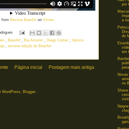
por 
Marco
Imp
d
from
Revista BeerArt
on
Vimeo
.
a no
Petis
Div
odrigues
do M
den
,
BeerArt
,
Bia Amorim
,
Diego Cartier
,
fabricio
Eisenb
veja
,
terceira edição do BeerArt
víde
em 
Bamber
publ
ente
Página inicial
Postagem mais antiga
para
Novas 
ame
no B
Shane
cerv
visit
Nøgne 
che
Brookl
garr
Bierlan