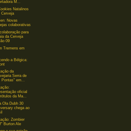
rtadora M...
ookies Natalinos
 Cerveja
len: Novas
ejas colaborativas
colaboração para
ia da Cerveja
ção 09
um Tremens em
endo a Bélgica:
ont
tação da
vejaria Serra de
 Pontas" em...
tação:
sentação oficial
rótulos da Ma...
a Ola Dubh 30
iversary chega ao
il
ação: Zombier
ff" Burton Ale
ng e sua paixão