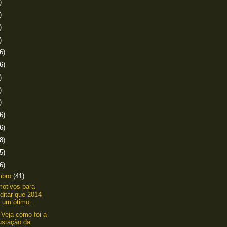
)
)
)
)
6)
6)
)
)
)
6)
6)
8)
5)
6)
mbro
(41)
otivos para
ditar que 2014
 um ótimo...
 Veja como foi a
ustação da