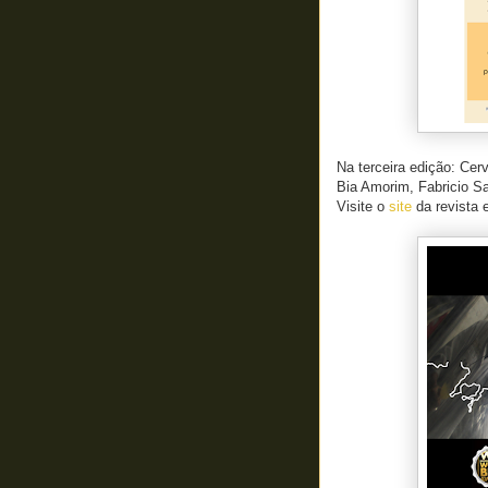
Na terceira edição: Ce
Bia Amorim, Fabricio S
Visite o
site
da revista 