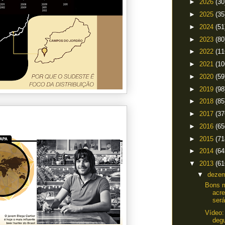
►
2026
(30
►
2025
(35
►
2024
(51
►
2023
(80
►
2022
(11
►
2021
(10
►
2020
(59
►
2019
(98
►
2018
(85
►
2017
(37
►
2016
(65
►
2015
(71
►
2014
(64
▼
2013
(61
▼
deze
Bons m
acre
será
Vídeo:
deg