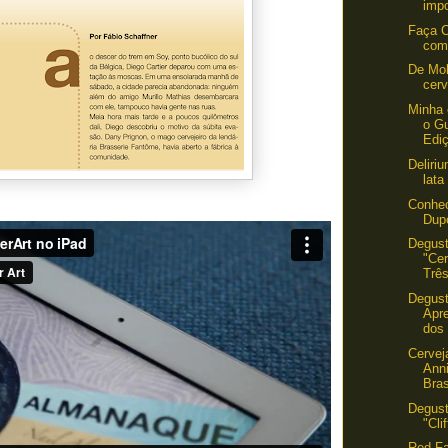
impo
Faça C
com
De Mo
cerv
Minha 
o Gu
Edi
Deliri
lata
Conhec
Dup
Degus
"Cer
Três
Degus
Apre
dos 
Cervej
Ann
Bras
Degust
"Cli
Red Fa