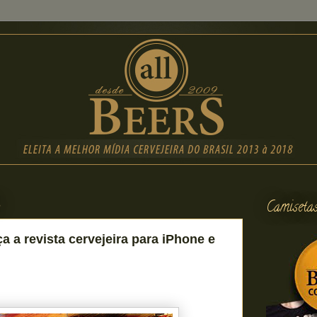
3
Camiseta
 a revista cervejeira para iPhone e