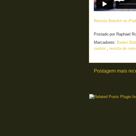
Revista BeerArt no iPa
Postado por
Raphael R
Marcadores:
Baden Ba
santos
,
revista de cer
Postagem mais rec