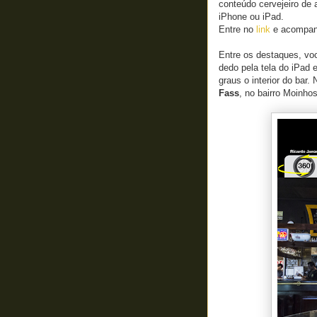
conteúdo cervejeiro de 
iPhone ou iPad.
Entre no
link
e acompanh
Entre os destaques, voc
dedo pela tela do iPad 
graus o interior do bar.
Fass
, no bairro Moinho