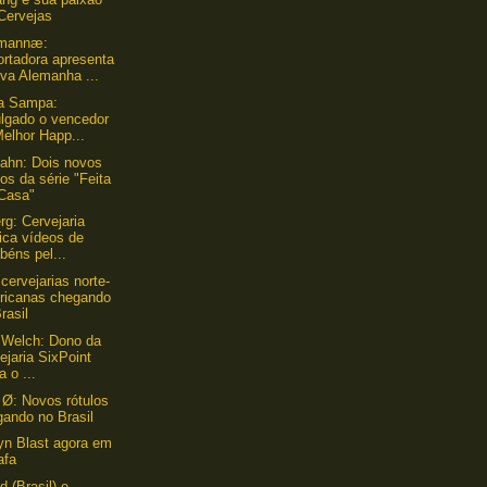
Cervejas
mannæ:
ortadora apresenta
va Alemanha ...
ca Sampa:
ulgado o vencedor
elhor Happ...
ahn: Dois novos
os da série "Feita
Casa"
g: Cervejaria
ica vídeos de
béns pel...
cervejarias norte-
ricanas chegando
rasil
 Welch: Dono da
ejaria SixPoint
a o ...
Ø: Novos rótulos
gando no Brasil
yn Blast agora em
afa
d (Brasil) e