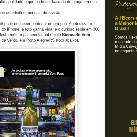
alta qualidade e que pode ser baixado de graça em seu
Postagem
e as edições mensais da revista.
All Beers 
a Melhor M
ê pode conhecer o interior de um pub. Ao deslizar o
Brasil!
e do iPhone, a foto ganha vida, e o curioso espia em 360
 Neste mês, o passeio virtual é pelo
Biermarkt Vom
Somos Hexa!
s de Vento, em Porto Alegre/RS (foto abaixo).
resultado da
Mídia Cervej
na enquete o