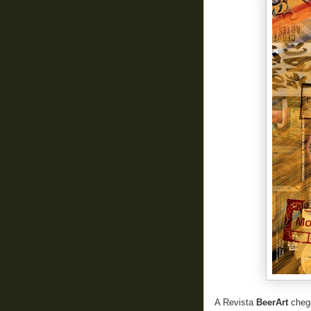
A Revista
BeerArt
chega