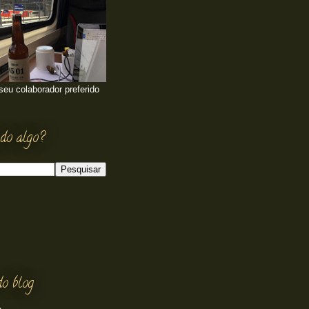
 seu colaborador preferido
do algo?
do blog