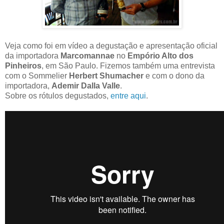
Veja como foi em vídeo a degustação e apresentação oficial
da importadora
Marcomannae
no
Empório Alto dos
Pinheiros
, em São Paulo. Fizemos também uma entrevista
com o Sommelier
Herbert Shumacher
e
com o dono da
importadora,
Ademir Dalla Valle
.
Sobre os rótulos degustados,
entre aqui
.