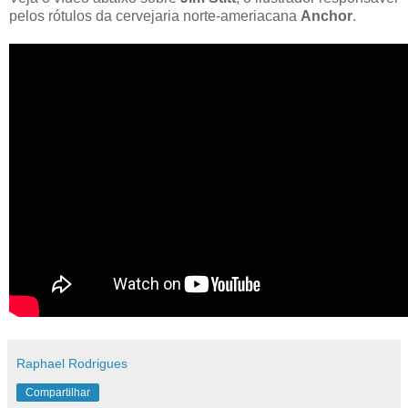
pelos rótulos da cervejaria norte-ameriacana
Anchor
.
Raphael Rodrigues
Compartilhar