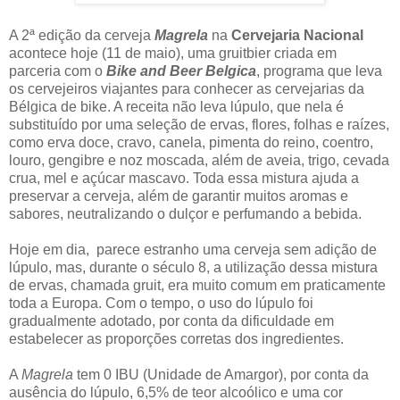
A 2ª edição da cerveja
Magrela
na
Cervejaria Nacional
acontece hoje (11 de maio), uma gruitbier criada em
parceria com o
Bike and Beer Belgica
, programa que leva
os cervejeiros viajantes para conhecer as cervejarias da
Bélgica de bike. A receita não leva lúpulo, que nela é
substituído por uma seleção de ervas, flores, folhas e raízes,
como erva doce, cravo, canela, pimenta do reino, coentro,
louro, gengibre e noz moscada, além de aveia, trigo, cevada
crua, mel e açúcar mascavo. Toda essa mistura ajuda a
preservar a cerveja, além de garantir muitos aromas e
sabores, neutralizando o dulçor e perfumando a bebida.
Hoje em dia, parece estranho uma cerveja sem adição de
lúpulo, mas, durante o século 8, a utilização dessa mistura
de ervas, chamada gruit, era muito comum em praticamente
toda a Europa. Com o tempo, o uso do lúpulo foi
gradualmente adotado, por conta da dificuldade em
estabelecer as proporções corretas dos ingredientes.
A
Magrela
tem 0 IBU (Unidade de Amargor), por conta da
ausência do lúpulo, 6,5% de teor alcoólico e uma cor