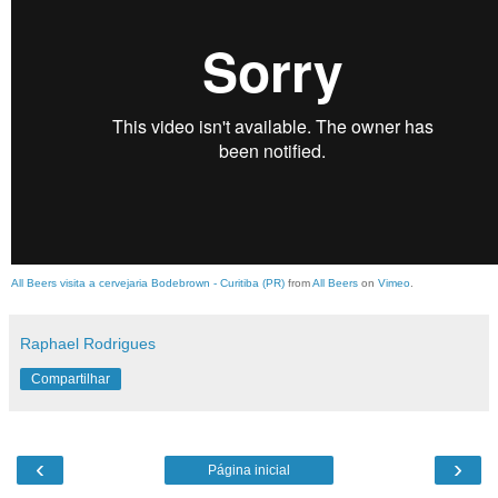
All Beers visita a cervejaria Bodebrown - Curitiba (PR)
from
All Beers
on
Vimeo
.
Raphael Rodrigues
Compartilhar
‹
›
Página inicial