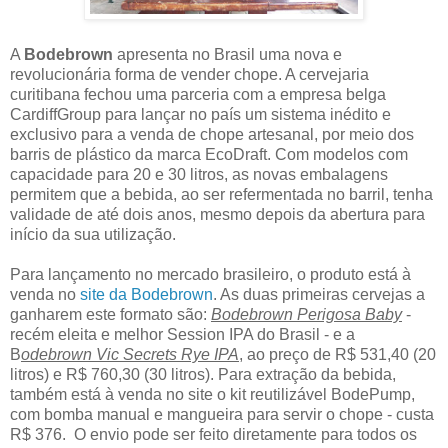
A
Bodebrown
apresenta no Brasil uma nova e
revolucionária forma de vender chope. A cervejaria
curitibana fechou uma parceria com a empresa belga
CardiffGroup para lançar no país um sistema inédito e
exclusivo para a venda de chope artesanal, por meio dos
barris de plástico da marca EcoDraft. Com modelos com
capacidade para 20 e 30 litros, as novas embalagens
permitem que a bebida, ao ser refermentada no barril, tenha
validade de até dois anos, mesmo depois da abertura para
início da sua utilização.
Para lançamento no mercado brasileiro, o produto está à
venda no
site da Bodebrown
. As duas primeiras cervejas a
ganharem este formato são:
Bodebrown Perigosa Baby
-
recém eleita e melhor Session IPA do Brasil - e a
B
odebrown Vic Secrets Rye IPA
, ao preço de R$ 531,40 (20
litros) e R$ 760,30 (30 litros). Para extração da bebida,
também está à venda no site o kit reutilizável BodePump,
com bomba manual e mangueira para servir o chope - custa
R$ 376. O envio pode ser feito diretamente para todos os