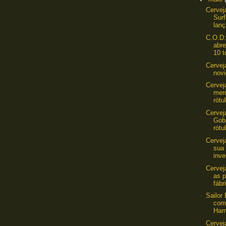
Cervej
Surf
lanç
C.O.D:
abr
10 t
Cervej
novi
Cervej
mer
rótu
Cerveja
Gob
rótul
Cervej
sua
inve
Cervej
as p
fábr
Sailor
com
Ham
Cervej