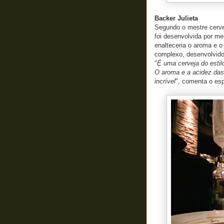
Backer Julieta
Segundo o mestre cerve
foi desenvolvida por me
enalteceria o aroma e o
complexo, desenvolvido
"
É uma cerveja do estil
O aroma e a acidez das 
incrível
", comenta o esp