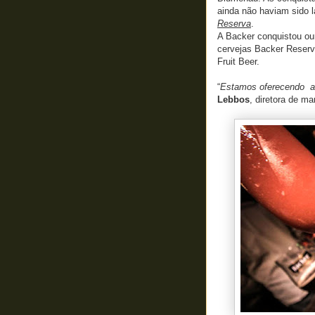
ainda não haviam sido 
Reserva
.
A Backer conquistou ou
cervejas Backer Reserva,
Fruit Beer.
“
Estamos oferecendo ao
Lebbos
, diretora de ma