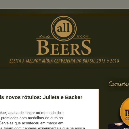
Camiseta
s novos rótulos: Julieta e Backer
ker
, acaba de lançar ao mercado dois
m premiadas com medalhas de ouro no
 Cervejas que aconteceu em março em
s foram com cervejas experimentais que na época