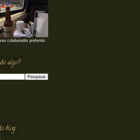
 seu colaborador preferido
do algo?
do blog