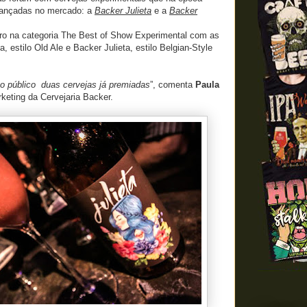
lançadas no mercado: a
Backer Julieta
e a
Backer
ro na categoria The Best of Show Experimental com as
 estilo Old Ale e Backer Julieta, estilo Belgian-Style
 público duas cervejas já premiadas
”, comenta
Paula
rketing da Cervejaria Backer.