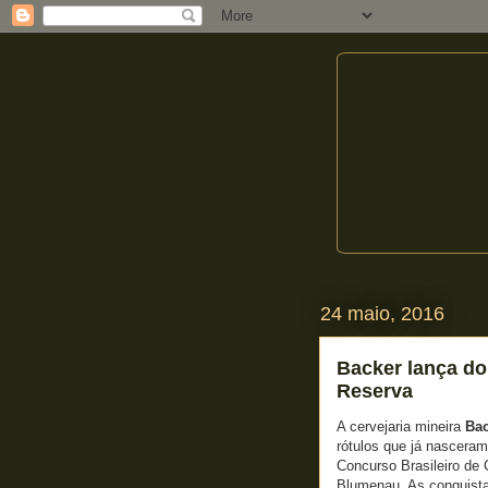
24 maio, 2016
Backer lança doi
Reserva
A cervejaria mineira
Bac
rótulos que já nascera
Concurso Brasileiro de
Blumenau. As conquista