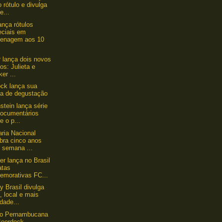
 rótulo e divulga
e...
ança rótulos
eciais em
enagem aos 10
 lança dois novos
los: Julieta e
er ...
ck lança sua
ua de degustação
stein lança série
documentários
e o p...
aria Nacional
bra cinco anos
 semana ...
er lança no Brasil
atas
emorativas FC...
y Brasil divulga
, local e mais
dade...
ão Pernambucana
Beerdock