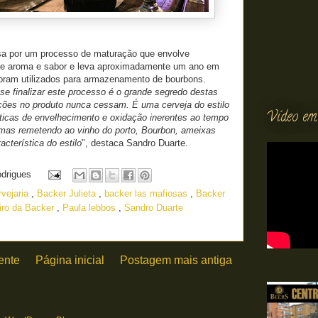
sa por um processo de maturação que envolve
e aroma e sabor e leva aproximadamente um ano em
 foram utilizados para armazenamento de bourbons.
e finalizar este processo é o grande segredo destas
ações no produto nunca cessam. É uma cerveja do estilo
Vídeo em
sticas de envelhecimento e oxidação inerentes ao tempo
romas remetendo ao vinho do porto, Bourbon, ameixas
cterística do estilo
", destaca Sandro Duarte.
odrigues
vejaria
,
Backer Julieta
,
backer las mafiosas
,
Backer
eiro da Backer
,
Paula lebbos
,
Sandro Duarte
ente
Página inicial
Postagem mais antiga