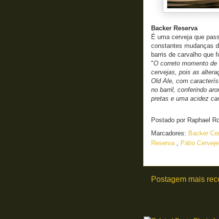
Backer Reserva
É uma cerveja que pas
constantes mudanças d
barris de carvalho que
"
O correto momento de s
cervejas, pois as alter
Old Ale, com caracterí
no barril, conferindo a
pretas e uma acidez cara
Postado por
Raphael R
Marcadores:
Backer Cer
Reserva
,
Pátio Cervej
Postagem mais rec