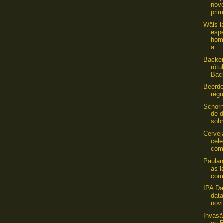
novo
prim
Wäls l
esp
hom
a...
Backer
rótu
Back
Beerdo
rég
Schorn
de 
sobr
Cervej
cele
com
Paulan
as l
com
IPA Da
data
novi
Invas
no 