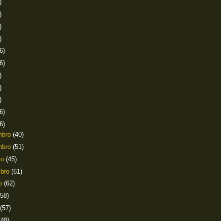
)
)
)
)
6)
6)
)
)
)
6)
6)
mbro
(40)
mbro
(51)
ro
(45)
mbro
(61)
to
(62)
(58)
(57)
(48)