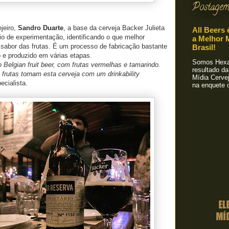
Postagem
jeiro,
Sandro Duarte
, a base da cerveja Backer Julieta
All Beers 
io de experimentação, identificando o que melhor
a Melhor M
 sabor das frutas. É um processo de fabricação bastante
Brasil!
 e produzido em várias etapas.
Somos Hexa!
o Belgian fruit beer, com frutas vermelhas e tamarindo.
resultado da
frutas tornam esta cerveja com um drinkability
Mídia Cervej
ecialista.
na enquete o