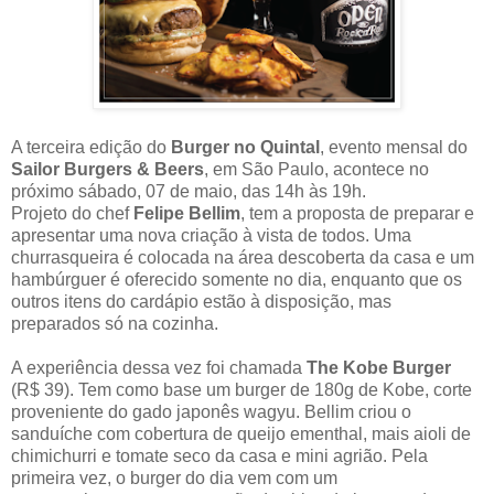
A terceira edição do
Burger no Quintal
, evento mensal do
Sailor Burgers &
Beers
, em São Paulo, acontece no
próximo sábado, 07 de maio, das 14h às 19h.
Projeto do chef
Felipe Bellim
, tem a proposta de preparar e
apresentar uma nova criação à vista de todos. Uma
churrasqueira é colocada na área descoberta da casa e um
hambúrguer é oferecido somente no dia, enquanto que os
outros itens do cardápio estão à disposição, mas
preparados só na cozinha.
A experiência dessa vez foi chamada
The Kobe Burger
(R$ 39). Tem como base um burger de 180g de Kobe, corte
proveniente do gado japonês wagyu. Bellim criou o
sanduíche com cobertura de queijo ementhal, mais aioli de
chimichurri e tomate seco da casa e mini agrião. Pela
primeira vez, o burger do dia vem com um