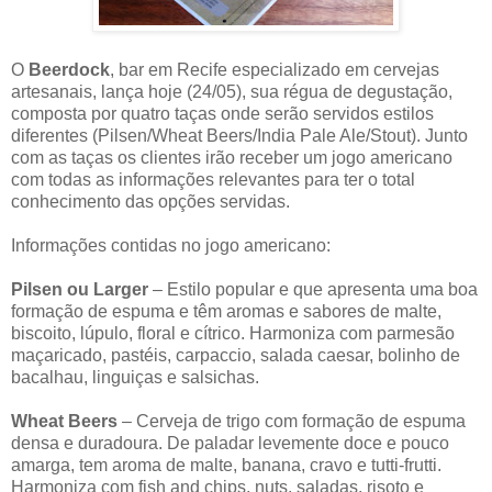
O
Beerdock
, bar em Recife especializado em cervejas
artesanais, lança hoje (24/05), sua régua de degustação,
composta por quatro taças onde serão servidos estilos
diferentes (Pilsen/Wheat Beers/India Pale Ale/Stout)
.
Junto
com as taças os clientes irão receber um jogo americano
com todas as informações relevantes para ter o total
conhecimento das opções servidas.
Informações contidas no jogo americano:
Pilsen ou Larger
– Estilo popular e que apresenta uma boa
formação de espuma e têm aromas e sabores de malte,
biscoito, lúpulo, floral e cítrico. Harmoniza com parmesão
maçaricado, pastéis, carpaccio, salada caesar, bolinho de
bacalhau, linguiças e salsichas.
Wheat Beers
– Cerveja de trigo com formação de espuma
densa e duradoura. De paladar levemente doce e pouco
amarga, tem aroma de malte, banana, cravo e tutti-frutti.
Harmoniza com fish and chips, nuts, saladas, risoto e