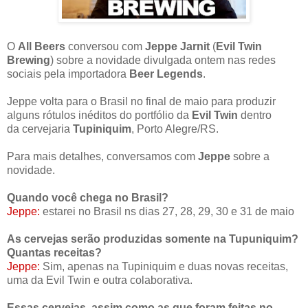
O
All Beers
conversou com
Jeppe Jarnit
(
Evil Twin
Brewing
) sobre a novidade divulgada ontem nas redes
sociais pela importadora
Beer Legends
.
Jeppe volta para o Brasil no final de maio para produzir
alguns rótulos inéditos do portfólio da
Evil Twin
dentro
da
cervejaria
Tupiniquim
, Porto Alegre/RS.
Para mais detalhes, conversamos com
Jeppe
sobre a
novidade.
Quando você chega no Brasil?
Jeppe:
estarei no Brasil ns dias 27, 28, 29, 30 e 31 de maio
As cervejas serão produzidas somente na Tupuniquim?
Quantas receitas?
Jeppe:
Sim, apenas na Tupiniquim e duas novas receitas,
uma da Evil Twin e outra colaborativa.
Essas cervejas, assim como as que foram feitas no