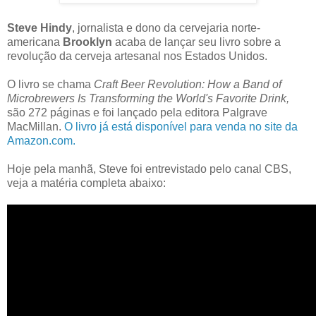
Steve Hindy
, jornalista e dono da cervejaria norte-
americana
Brooklyn
acaba de lançar seu livro sobre a
revolução da cerveja artesanal nos Estados Unidos.
O livro se chama
Craft Beer Revolution: How a Band of
Microbrewers Is Transforming the World's Favorite Drink,
são 272 páginas e foi lançado pela editora Palgrave
MacMillan.
O livro já está disponível para venda no site da
Amazon.com.
Hoje pela manhã, Steve foi entrevistado pelo canal CBS,
veja a matéria completa abaixo: