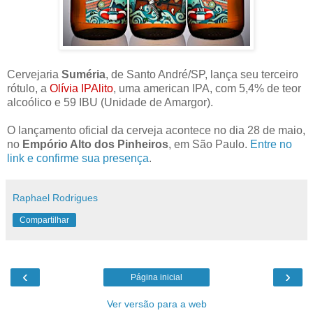
Cervejaria
Suméria
, de Santo André/SP, lança seu terceiro
rótulo, a
Olívia IPAlito
, uma american IPA, com 5,4% de teor
alcoólico e 59 IBU (Unidade de Amargor).
O lançamento oficial da cerveja acontece no dia 28 de maio,
no
Empório Alto dos Pinheiros
, em São Paulo.
Entre no
link e confirme sua presença
.
Raphael Rodrigues
Compartilhar
‹
›
Página inicial
Ver versão para a web