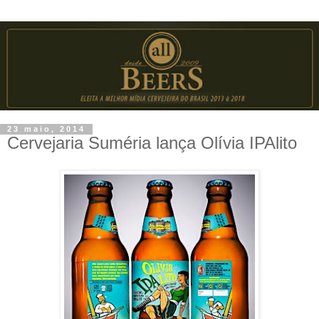
23 maio, 2014
Cervejaria Suméria lança Olívia IPAlito