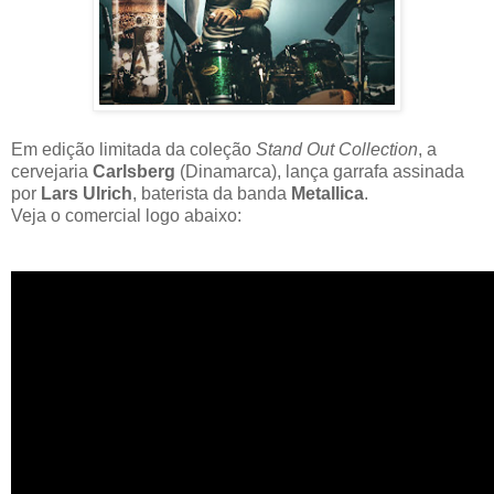
Em edição limitada da coleção
Stand Out Collection
, a
cervejaria
Carlsberg
(Dinamarca), lança garrafa assinada
por
Lars Ulrich
, baterista da banda
Metallica
.
Veja o comercial logo abaixo: