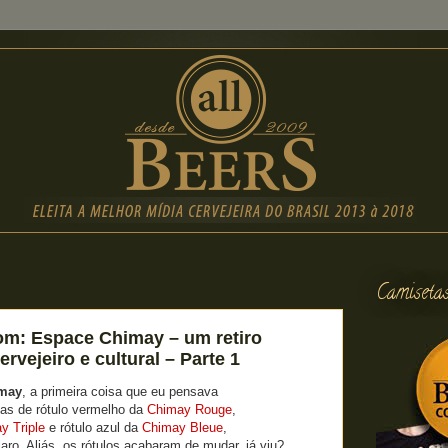
Camiseta
m: Espace Chimay – um retiro
rvejeiro e cultural – Parte 1
may
, a primeira coisa que eu pensava
has de rótulo vermelho da
Chimay Rouge
,
y Triple
e rótulo azul da
Chimay Bleue
,
laro. Aliás, os rótulos acabaram de mudar, já viu?