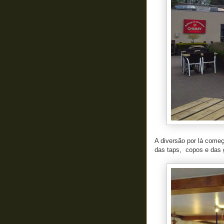
A diversão por lá começ
das taps, copos e das g