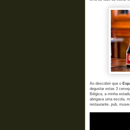
Ao descobrir que o
Esp
degustar estas 3 cerveja
Bélgica, a minha estad
abrigava uma escola, 
restaurante, pub, muse