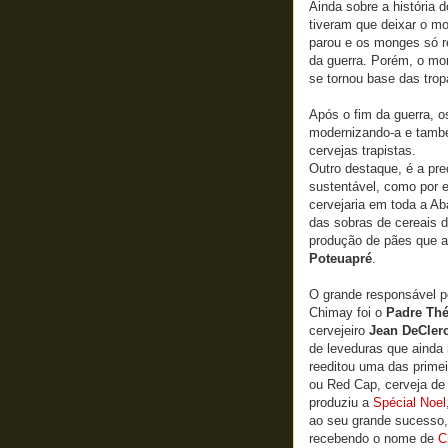
Ainda sobre a história 
tiveram que deixar o mo
parou e os monges só r
da guerra. Porém, o mon
se tornou base das tro
Após o fim da guerra, o
modernizando-a e tamb
cervejas trapistas.
Outro destaque, é a pr
sustentável, como por e
cervejaria em toda a Aba
das sobras de cereais d
produção de pães que a
Poteuapré
.
O grande responsável p
Chimay foi o
Padre Th
cervejeiro
Jean DeCler
de leveduras que ainda
reeditou uma das primei
ou Red Cap, cerveja de
produziu a
Spécial Noel
ao seu grande sucesso,
recebendo o nome de
C