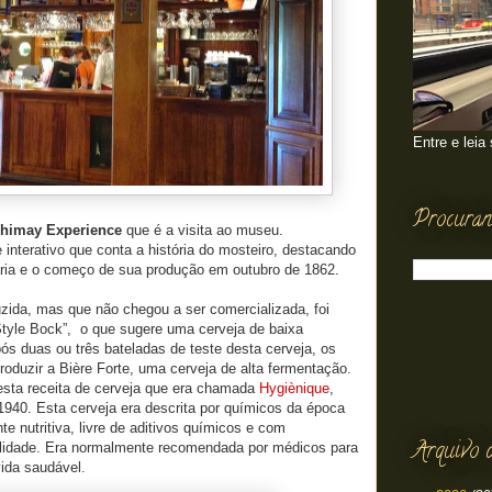
Entre e leia
Procuran
himay Experience
que é a visita ao museu.
nterativo que conta a história do mosteiro, destacando
aria e o começo de sua produção em outubro de 1862.
uzida, mas que não chegou a ser comercializada, foi
tyle Bock”, o que sugere uma cerveja de baixa
s duas ou três bateladas de teste desta cerveja, os
oduzir a Bière Forte, uma cerveja de alta fermentação.
desta receita de cerveja que era chamada
Hygiènique
,
1940. Esta cerveja era descrita por químicos da época
e nutritiva, livre de aditivos químicos e com
Arquivo 
ualidade. Era normalmente recomendada por médicos para
ida saudável.