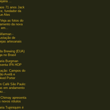
ejaria ...
aos 71 anos Jack
ce, fundador da
ue Ales
 Veja as fotos do
çamento da nova
 em...
 Warman -
ustação de
ejas artesanais
da Brewing (EUA)
a no Brasil
aria Burgman
esenta IPA HOP
tação: Campos do
dão Avelã e
ked Porter
um Café São Paulo:
as em andamento
au...
 Chimay apresenta
 novos rótulos
aria Tupiniquim é