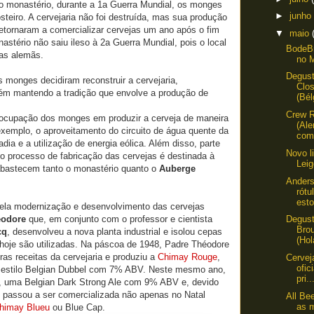
do monastério, durante a 1a Guerra Mundial, os monges
►
junho
steiro. A cervejaria não foi destruída, mas sua produção
etornaram a comercializar cervejas um ano após o fim
▼
maio
astério não saiu ileso à 2a Guerra Mundial, pois o local
BodeB
pas alemãs.
no 
Degus
s monges decidiram reconstruir a cervejaria,
Clos
ém mantendo a tradição que envolve a produção de
(Bél
Crew R
eocupação dos monges em produzir a cerveja de maneira
(Al
xemplo, o aproveitamento do circuito de água quente da
com 
dia e a utilização de energia eólica. Além disso, parte
Novo l
o processo de fabricação das cervejas é destinada à
Lei
bastecem tanto o monastério quanto o
Auberge
Anders
rótu
est
ela modernização e desenvolvimento das cervejas
éodore
que, em conjunto com o professor e cientista
Degus
Bro
cq
, desenvolveu a nova planta industrial e isolou cepas
(Hol
 hoje são utilizadas. Na páscoa de 1948, Padre Théodore
ras receitas da cervejaria e produziu a
Chimay Rouge
,
Cervej
ofic
 estilo Belgian Dubbel com 7% ABV. Neste mesmo ano,
pri..
, uma Belgian Dark Strong Ale com 9% ABV e, devido
 passou a ser comercializada não apenas no Natal
All Be
as 
himay Blueu
ou Blue Cap.