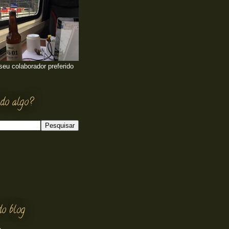
 seu colaborador preferido
do algo?
do blog