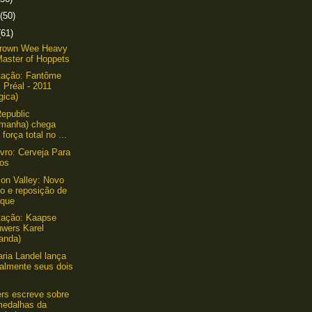
(50)
(61)
rown Wee Heavy
Master of Hoppets
tação: Fantôme
 Préal - 2011
gica)
epublic
emanha) chega
força total no ...
ivro: Cerveja Para
gos
on Valley: Novo
lo e reposição de
oque
tação: Kaapse
uwers Karel
anda)
aria Landel lança
ialmente seus dois
.
ers escreve sobre
medalhas da