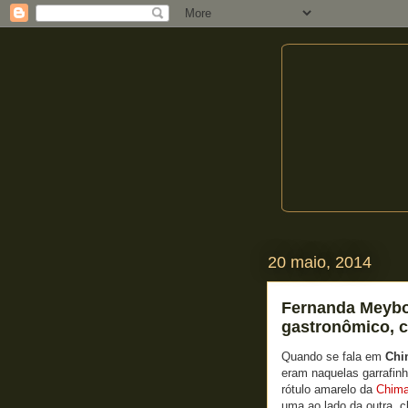
20 maio, 2014
Fernanda Meybo
gastronômico, ce
Quando se fala em
Chi
eram naquelas garrafin
rótulo amarelo da
Chima
uma ao lado da outra, c