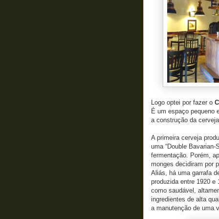
Logo optei por fazer o
C
É um espaço pequeno e i
a construção da cervej
A primeira cerveja prod
uma “Double Bavarian-S
fermentação. Porém, apó
monges decidiram por pr
Aliás, há uma garrafa 
produzida entre 1920 e 
como saudável, altament
ingredientes de alta q
a manutenção de uma v