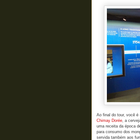
Ao final do tour, você 
Chimay Dorée
, a cerve
uma receita da época d
para consumo dos monge
servida também aos fun