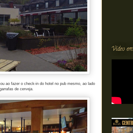
Vídeo em
ou ao fazer o check-in do hotel no pub mesmo, ao lado
arrafas de cerveja.