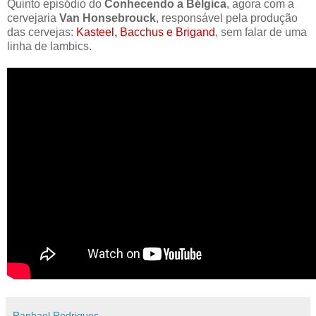
Quinto episódio do
Conhecendo a Bélgica
, agora com a
cervejaria
Van Honsebrouck
, responsável pela produção
das cervejas:
Kasteel, Bacchus e Brigand
, sem falar de uma
linha de lambics.
Raphael Rodrigues