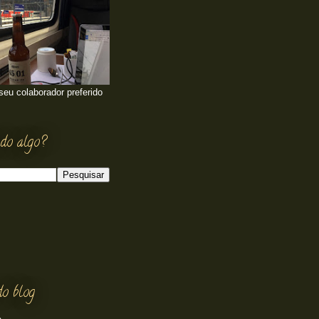
 seu colaborador preferido
do algo?
do blog