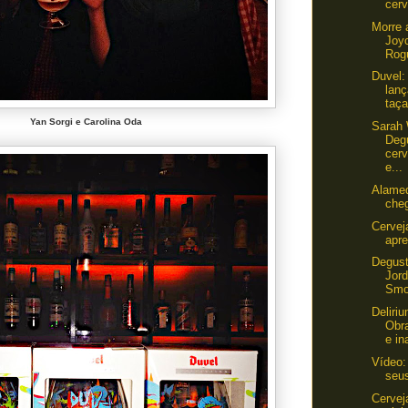
cerv
Morre 
Joy
Rog
Duvel:
lan
taça
Yan Sorgi e Carolina Oda
Sarah
Deg
cerv
e...
Alame
cheg
Cervej
apr
Degus
Jor
Smo
Deliri
Obr
e in
Vídeo:
seus
Cervej