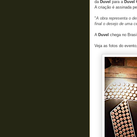
da
Duvel
para a
Duvel 
A criação é assinada pel
"
A obra representa o de
final o desejo de uma c
A
Duvel
chega no Brasi
Veja as fotos do evento