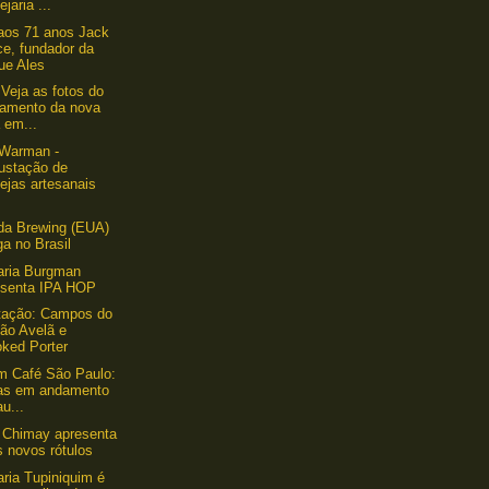
ejaria ...
aos 71 anos Jack
ce, fundador da
ue Ales
 Veja as fotos do
çamento da nova
 em...
 Warman -
ustação de
ejas artesanais
da Brewing (EUA)
a no Brasil
aria Burgman
esenta IPA HOP
tação: Campos do
dão Avelã e
ked Porter
um Café São Paulo:
as em andamento
au...
 Chimay apresenta
 novos rótulos
aria Tupiniquim é