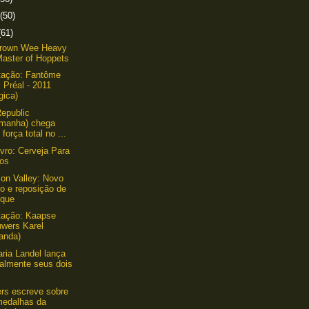
(50)
(61)
rown Wee Heavy
Master of Hoppets
tação: Fantôme
 Préal - 2011
gica)
epublic
emanha) chega
força total no ...
ivro: Cerveja Para
gos
on Valley: Novo
lo e reposição de
oque
tação: Kaapse
uwers Karel
anda)
aria Landel lança
ialmente seus dois
.
ers escreve sobre
medalhas da