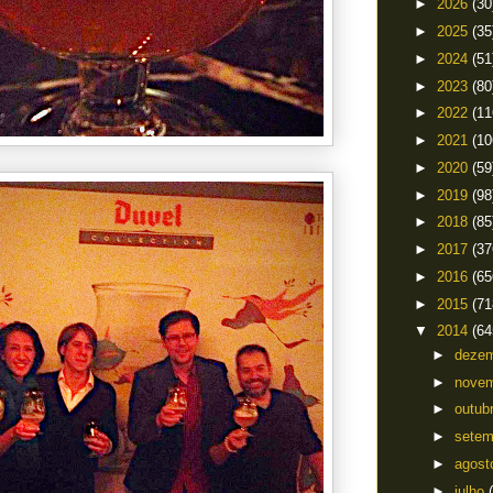
►
2026
(30
►
2025
(35
►
2024
(51
►
2023
(80
►
2022
(11
►
2021
(10
►
2020
(59
►
2019
(98
►
2018
(85
►
2017
(37
►
2016
(65
►
2015
(71
▼
2014
(64
►
deze
►
nove
►
outub
►
sete
►
agos
►
julho