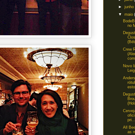
►
junho
▼
maio
BodeB
no 
Degus
Clos
(Bél
Crew R
(Al
com 
Novo l
Lei
Anders
rótu
est
Degus
Bro
(Hol
Cervej
ofic
pri..
All Be
as 