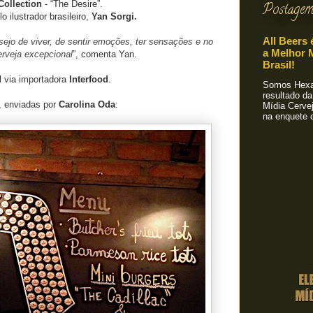
Collection
- “The Desire”.
Postagem
o ilustrador brasileiro,
Yan Sorgi.
All Beers 
sejo de viver, de sentir emoções, ter sensações e no
a Melhor M
erveja excepcional
”, comenta Yan.
Brasil!
l via importadora
Interfood
.
Somos Hexa!
resultado da
, enviadas por
Carolina Oda
:
Mídia Cervej
na enquete o