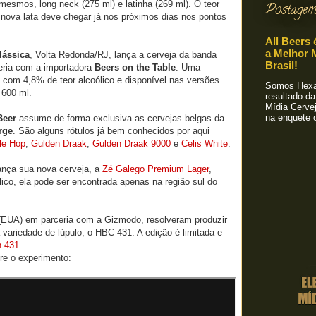
esmos, long neck (275 ml) e latinha (269 ml). O teor
Postagem
 nova lata deve chegar já nos próximos dias nos pontos
All Beers 
a Melhor M
lássica
, Volta Redonda/RJ, lança a cerveja da banda
Brasil!
eria com a importadora
Beers on the Table
. Uma
s, com 4,8% de teor alcoólico e disponível nas versões
Somos Hexa!
 600 ml.
resultado da
Mídia Cervej
na enquete o
Beer
assume de forma exclusiva as cervejas belgas da
rge
. São alguns rótulos já bem conhecidos por aqui
ple Hop
,
Gulden Draak
,
Gulden Draak 9000
e
Celis White
.
ança sua nova cerveja, a
Zé Galego Premium Lager
,
ico, ela pode ser encontrada apenas na região sul do
EUA) em parceria com a Gizmodo, resolveram produzir
ariedade de lúpulo, o HBC 431. A edição é limitada e
h 431
.
re o experimento: