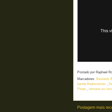
Postado por
Raphael R
Marcadores:
Bastards 
banda Radioviernes
,
D
Piraat
,
semana na cer
Postagem mais rec