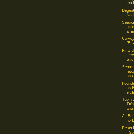
rótu
Degus
Noel
Season
gaúc
amp
Cervej
(EU
Final 
cerv
São
Semana
fat
nos 
Founde
no B
e c
Tupini
Trê
anun
All Be
no 
Resen
- Se