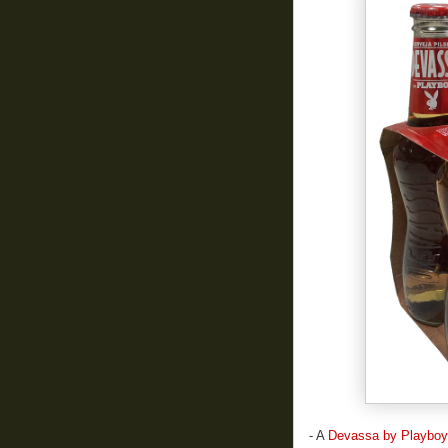
- A
Devassa by Playboy