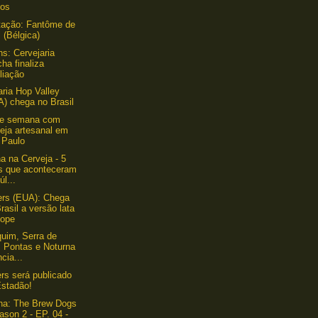
los
tação: Fantôme de
 (Bélgica)
s: Cervejaria
ha finaliza
liação
aria Hop Valley
A) chega no Brasil
de semana com
eja artesanal em
 Paulo
 na Cerveja - 5
os que aconteceram
úl...
rs (EUA): Chega
rasil a versão lata
hope
quim, Serra de
s Pontas e Noturna
cia...
ers será publicado
Estadão!
ha: The Brew Dogs
ason 2 - EP. 04 -