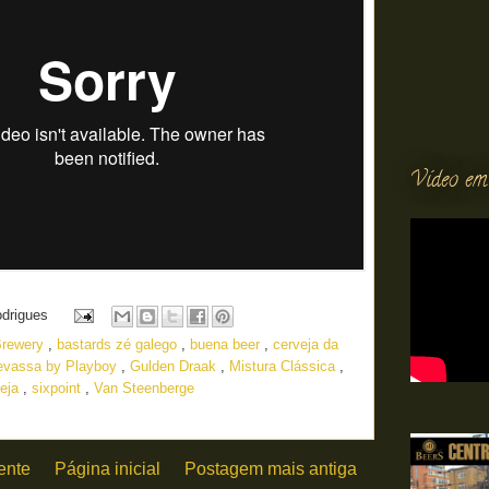
Vídeo em
odrigues
Brewery
,
bastards zé galego
,
buena beer
,
cerveja da
evassa by Playboy
,
Gulden Draak
,
Mistura Clássica
,
veja
,
sixpoint
,
Van Steenberge
ente
Página inicial
Postagem mais antiga