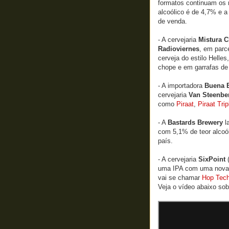
formatos continuam os m
alcoólico é de 4,7% e a
de venda.
- A cervejaria
Mistura C
Radioviernes
, em parc
cerveja do estilo Helle
chope e em garrafas de
- A importadora
Buena 
cervejaria
Van Steenbe
como
Piraat
,
Piraat Tri
- A
Bastards Brewery
l
com 5,1% de teor alcoól
país.
- A cervejaria
SixPoint
(
uma IPA com uma nova v
vai se chamar
Hop Tec
Veja o vídeo abaixo sob