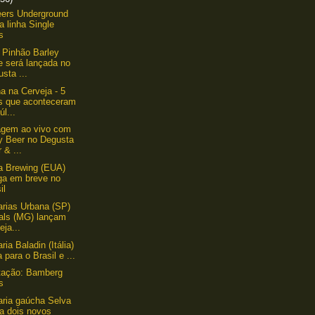
ers Underground
a linha Single
s
 Pinhão Barley
e será lançada no
sta ...
 na Cerveja - 5
os que aconteceram
úl...
agem ao vivo com
y Beer no Degusta
 & ...
a Brewing (EUA)
ga em breve no
il
arias Urbana (SP)
als (MG) lançam
eja...
ria Baladin (Itália)
a para o Brasil e ...
tação: Bamberg
s
aria gaúcha Selva
a dois novos