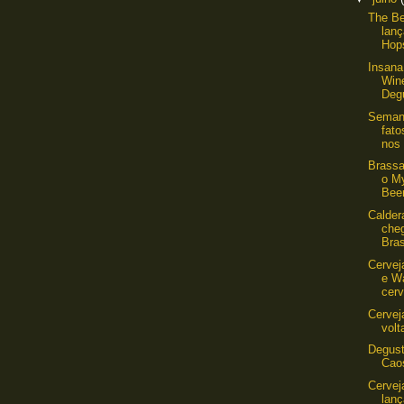
The Be
lanç
Hop
Insana
Win
Degu
Semana
fat
nos 
Brass
o M
Beer
Calder
che
Bras
Cervej
e W
cerv
Cerveja
volt
Degus
Cao
Cervej
lanç