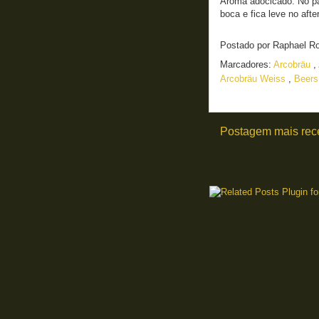
Aroma adocicado. No pal
boca e fica leve no after
Postado por
Raphael R
Marcadores:
Arcobräu
,
Arcobräu Weiss
,
Beers
Postagem mais rec