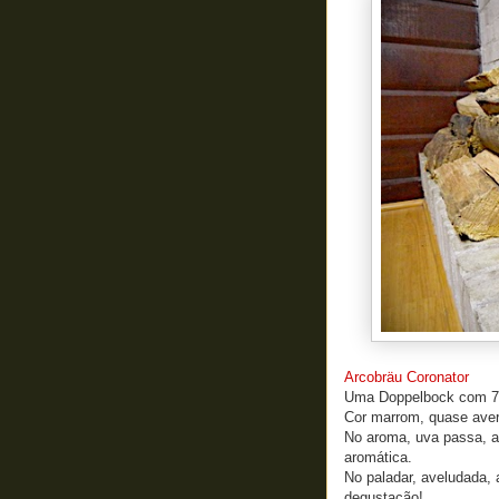
Arcobräu Coronator
Uma Doppelbock com 7,2
Cor marrom, quase ave
No aroma, uva passa, am
aromática.
No paladar, aveludada,
degustação!