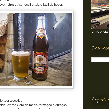
resente.
ve, refrescante, equilibrada e fácil de beber.
Entre e leia
Procuran
Arquivo 
 teor alcoólico.
lúcida, creme claro de média formação e duração.