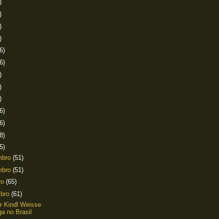
)
)
)
)
6)
6)
)
)
)
6)
6)
8)
5)
mbro
(51)
mbro
(51)
ro
(65)
mbro
(61)
er Kindl Weisse
a no Brasil