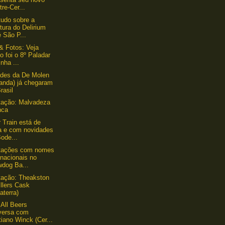
re-Cer...
tudo sobre a
tura do Delirium
 São P...
& Fotos: Veja
 foi o 8º Paladar
nha ...
des da De Molen
landa) já chegaram
rasil
tação: Malvadeza
nca
 Train está de
ta e com novidades
ode...
tações com nomes
rnacionais no
wdog Ba...
ação: Theakston
illers Cask
laterra)
 All Beers
versa com
tiano Winck (Cer...