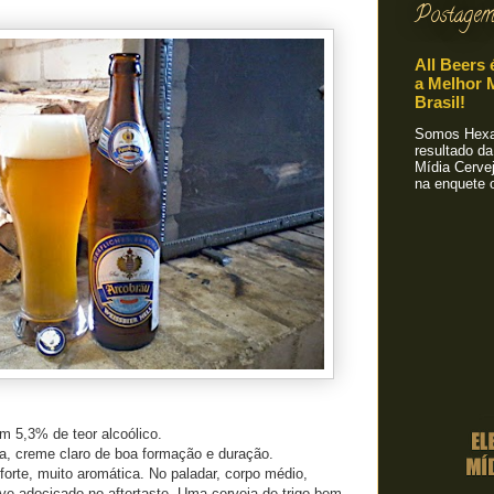
Postagem
All Beers 
a Melhor M
Brasil!
Somos Hexa!
resultado da
Mídia Cervej
na enquete o
m 5,3% de teor alcoólico.
va, creme claro de boa formação e duração.
orte, muito aromática. No paladar, corpo médio,
leve adocicado no aftertaste. Uma cerveja de trigo bem