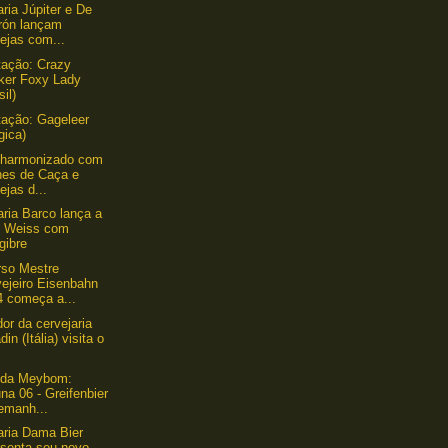
aria Júpiter e De
rón lançam
ejas com...
ação: Crazy
ker Foxy Lady
sil)
ação: Gageleer
gica)
 harmonizado com
nes de Caça e
ejas d...
aria Barco lança a
i Weiss com
gibre
rso Mestre
vejeiro Eisenbahn
4 começa a...
or da cervejaria
din (Itália) visita o
nda Meybom:
na 06 - Greifenbier
emanh...
aria Dama Bier
esenta seu novo