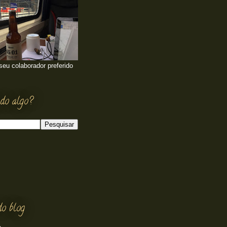
 seu colaborador preferido
do algo?
do blog