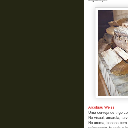
Arcobräu Weiss
Uma cerveja de trigo co
No visual, amarela, tur
No aroma, banana bem f
refrescante, frutada e 