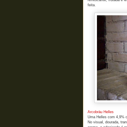
feita.
Arcobräu Helles
Uma Helles com 4,9% de
No visual, dourada, tra