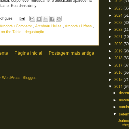
adar, corpo leve, refrescante, o adocicado aparece na
►
2026
(30
taste. Boa drinkability.
►
2025
(35
►
2024
(51
odrigues
►
2023
(80
Arcobräu Coronator
,
Arcobräu Helles
,
Arcobräu Urfass
,
►
2022
(11
 on the Table
,
degustação
►
2021
(10
►
2020
(59
►
2019
(98
ente
Página inicial
Postagem mais antiga
►
2018
(85
►
2017
(37
►
2016
(65
►
2015
(71
▼
2014
(64
►
deze
►
nove
►
outub
▼
sete
Berlin
cheg