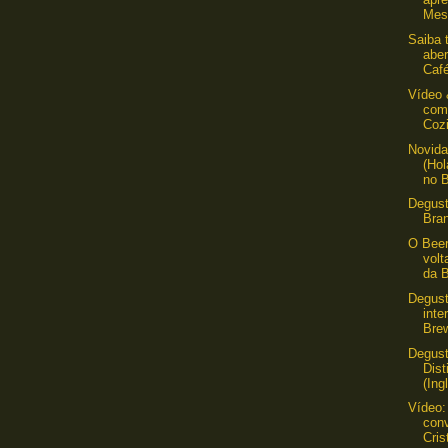
Mest
Saiba 
aber
Café
Vídeo 
como
Cozi
Novida
(Ho
no B
Degus
Bra
O Beer
vol
da B
Degus
inte
Bre
Degust
Dist
(Ing
Vídeo:
con
Cris