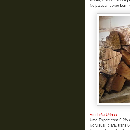
aroma, o adocicado é p
No paladar, corpo bem le
Arcobräu Urfass
Uma Export com 5,2% de
No visual, clara, trans