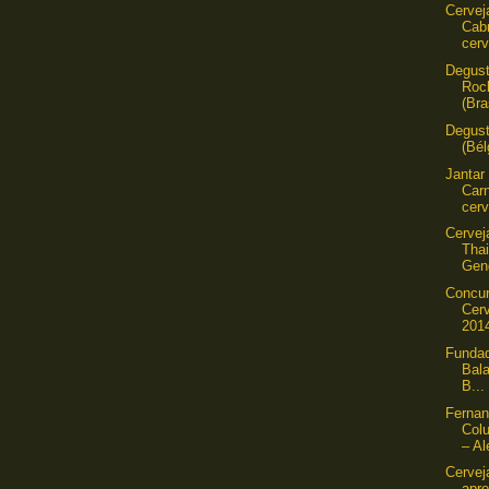
Cervej
Cab
cerv
Degust
Roc
(Bra
Degust
(Bél
Jantar
Car
cerv
Cervej
Tha
Gen
Concu
Cer
201
Fundad
Bala
B...
Ferna
Colu
– Al
Cervej
apr