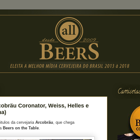
Camiseta
obräu Coronator, Weiss, Helles e
ha)
tulos da cervejaria
Arcobräu
, que chega
ra
Beers on the Table
.