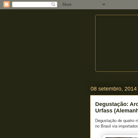
08 setembro, 2014
Degustação: Arc
Urfass (Aleman
Degustação de quatro ró
no Brasil via importado